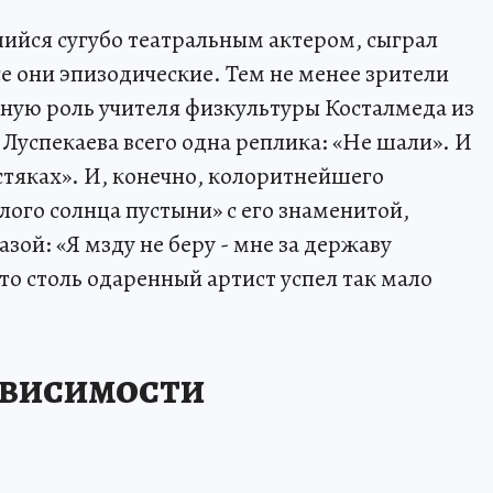
шийся сугубо театральным актером, сыграл
се они эпизодические. Тем не менее зрители
ную роль учителя физкультуры Косталмеда из
Луспекаева всего одна реплика: «Не шали». И
лстяках». И, конечно, колоритнейшего
ого солнца пустыни» с его знаменитой,
ой: «Я мзду не беру - мне за державу
что столь одаренный артист успел так мало
АВИСИМОСТИ