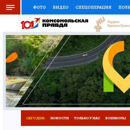
ФОТО
ВИДЕО
СПЕЦОПЕРАЦИЯ
ПОЛ
СОЦПОДДЕРЖКА
НАУКА
СПОРТ
КО
ВЫБОР ЭКСПЕРТОВ
ДОКТОР
ФИНАНС
КНИЖНАЯ ПОЛКА
ПРОГНОЗЫ НА СПОРТ
ПРЕСС-ЦЕНТР
НЕДВИЖИМОСТЬ
ТЕЛЕ
РАДИО КП
РЕКЛАМА
ТЕСТЫ
НОВОЕ 
СЕГОДНЯ:
НОВОСТИ
ТОЛЬКО У НАС
ВОЕНКОРЫ