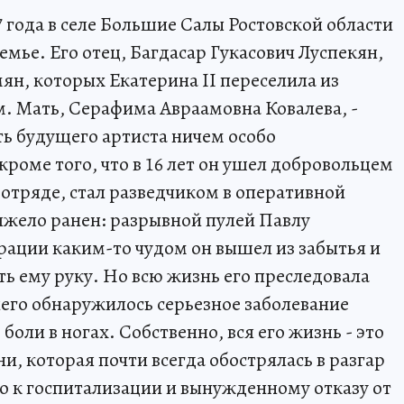
7 года в селе Большие Салы Ростовской области
емье. Его отец, Багдасар Гукасович Луспекян,
ян, которых Екатерина II переселила из
. Мать, Серафима Авраамовна Ковалева, -
ть будущего артиста ничем особо
роме того, что в 16 лет он ушел добровольцем
 отряде, стал разведчиком в оперативной
тяжело ранен: разрывной пулей Павлу
ерации каким-то чудом он вышел из забытья и
ь ему руку. Но всю жизнь его преследовала
него обнаружилось серьезное заболевание
боли в ногах. Собственно, вся его жизнь - это
, которая почти всегда обострялась в разгар
о к госпитализации и вынужденному отказу от