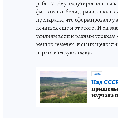
работы. Ему ампутировали снача
фантомные боли, врачи кололи
препараты, что сформировало у 
лечиться еще и от этого. И он з
усилиям воли и разным уловкам 
мешок семечек, и он их щелкал-
наркотическую ломку.
НАУКА
Над СССР
пришельце
изучала 