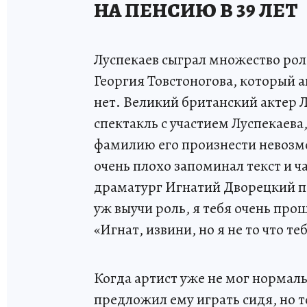
НА ПЕНСИЮ В 39 ЛЕТ
Луспекаев сыграл множество рол
Георгия Товстоногова, который а
нет. Великий британский актер 
спектакль с участием Луспекаева
фамилию его произнести невозмо
очень плохо запоминал текст и ч
драматург Игнатий Дворецкий пе
уж выучи роль, я тебя очень прош
«Игнат, извини, но я не то что т
Когда артист уже не мог нормаль
предложил ему играть сидя, но то