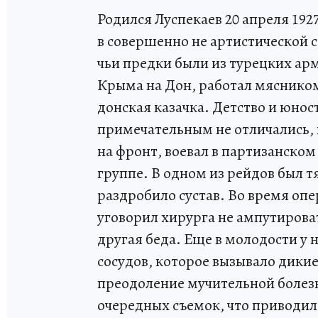
Родился Луспекаев 20 апреля 192
в совершенно не артистической с
чьи предки были из турецких арм
Крыма на Дон, работал мясником
донская казачка. Детство и юнос
примечательным не отличались, к
на фронт, воевал в партизанском
группе. В одном из рейдов был 
раздробило сустав. Во время оп
уговорил хирурга не ампутироват
другая беда. Еще в молодости у 
сосудов, которое вызывало дикие 
преодоление мучительной болезни
очередных съемок, что приводил