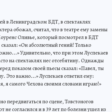
ей в Ленинградском БДТ, в спектаклях
ктера обожал, считал, что в театре ему замены
Лоуренс Оливье, который посмотрел в БДТ
, сказал: «Он абсолютный гений! Только
жно...» Удивительно, что при этом Луспекаев
асто на спектаклях нес отсебятину. Однажды
ред показом своей пьесы сказал: «Павел, ты
у. Это важно...» Луспекаев ответил ему:
ебя, я самого Чехова своими словами играю!»
но передвигаться по сцене, Товстоногов
т не согласился и в 39 лет по болезни ушел из