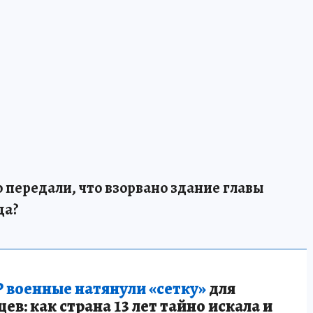
то передали, что взорвано здание главы
да?
 военные натянули «сетку»
для
в: как страна 13 лет тайно искала и