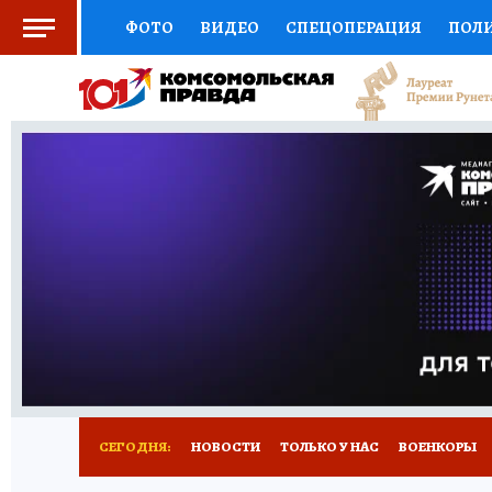
ФОТО
ВИДЕО
СПЕЦОПЕРАЦИЯ
ПОЛ
СОЦПОДДЕРЖКА
НАУКА
СПОРТ
КО
ВЫБОР ЭКСПЕРТОВ
ДОКТОР
ФИНАНС
КНИЖНАЯ ПОЛКА
ПРОГНОЗЫ НА СПОРТ
ПРЕСС-ЦЕНТР
НЕДВИЖИМОСТЬ
ТЕЛЕ
РАДИО КП
РЕКЛАМА
ТЕСТЫ
НОВОЕ 
СЕГОДНЯ:
НОВОСТИ
ТОЛЬКО У НАС
ВОЕНКОРЫ