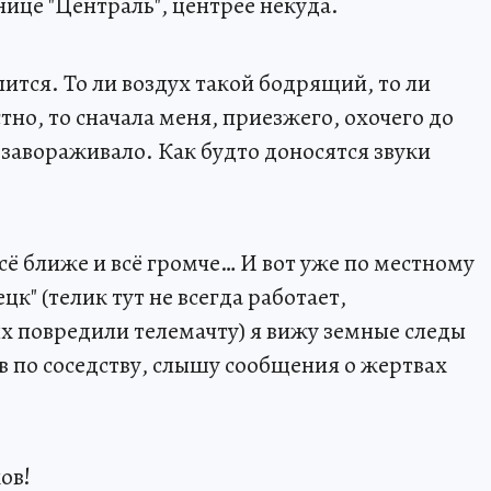
нице "Централь", центрее некуда.
спится. То ли воздух такой бодрящий, то ли
тно, то сначала меня, приезжего, охочего до
 завораживало. Как будто доносятся звуки
сё ближе и всё громче… И вот уже по местному
к" (телик тут не всегда работает,
 повредили телемачту) я вижу земные следы
в по соседству, слышу сообщения о жертвах
ов!