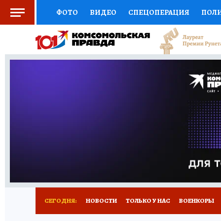
ФОТО
ВИДЕО
СПЕЦОПЕРАЦИЯ
ПОЛ
СОЦПОДДЕРЖКА
НАУКА
СПОРТ
КО
ВЫБОР ЭКСПЕРТОВ
ДОКТОР
ФИНАНС
КНИЖНАЯ ПОЛКА
ПРОГНОЗЫ НА СПОРТ
ПРЕСС-ЦЕНТР
НЕДВИЖИМОСТЬ
ТЕЛЕ
РАДИО КП
РЕКЛАМА
ТЕСТЫ
НОВОЕ 
СЕГОДНЯ:
НОВОСТИ
ТОЛЬКО У НАС
ВОЕНКОРЫ