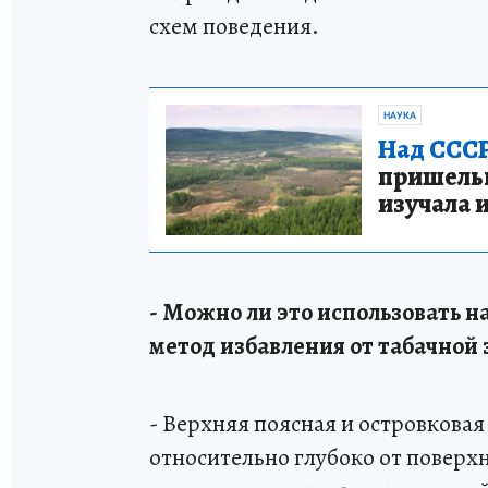
схем поведения.
НАУКА
Над СССР
пришельце
изучала 
- Можно ли это использовать н
метод избавления от табачной
- Верхняя поясная и островковая
относительно глубоко от поверхн