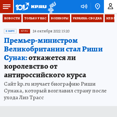
НОВОСТИ
ТОЛЬКО У НАС
ВОЕНКОРЫ
УКРАИНА: СВОДКА
КП В М
24 октября 2022 15:20
В МИРЕ
KP.RU
Премьер-министром
Великобритании стал Риши
Сунак:
откажется ли
королевство от
антироссийского курса
Сайт kp.ru изучает биографию Риши
Сунака, который возглавил страну после
ухода Лиз Трасс