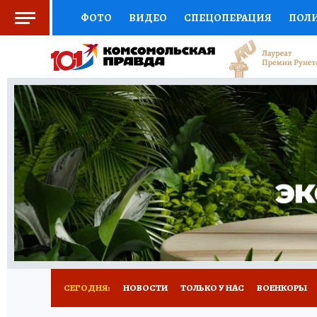
ФОТО
ВИДЕО
СПЕЦОПЕРАЦИЯ
ПОЛ
СОЦПОДДЕРЖКА
НАУКА
СПОРТ
КО
ВЫБОР ЭКСПЕРТОВ
ДОКТОР
ФИНАНС
КНИЖНАЯ ПОЛКА
ПРОГНОЗЫ НА СПОРТ
ПРЕСС-ЦЕНТР
НЕДВИЖИМОСТЬ
ТЕЛЕ
РАДИО КП
РЕКЛАМА
ТЕСТЫ
НОВОЕ 
СЕГОДНЯ:
НОВОСТИ
ТОЛЬКО У НАС
ВОЕНКОРЫ