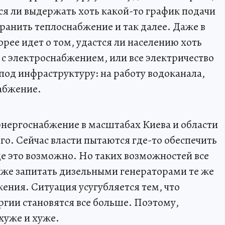
тся ли выдержать хоть какой-то график подачи
ранить теплоснабжение и так далее. Даже в
орее идет о том, удастся ли населению хоть
и с электроснабжением, или все электричество
под инфраструктуру: на работу водоканала,
набжение.
 энергоснабжение в масштабах Киева и области
его. Сейчас власти пытаются где-то обеспечить
де это возможно. Но таких возможностей все
же запитать дизельными генераторами те же
ения. Ситуация усугубляется тем, что
ргии становятся все больше. Поэтому,
 хуже и хуже.