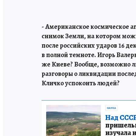
- Американское космическое а
снимок Земли, на котором можн
после российских ударов 16 де
в полной темноте. Игорь Валер
же Киеве? Вообще, возможно ли
разговоры о ликвидации послед
Кличко успокоить людей?
НАУКА
Над СССР
пришельце
изучала 