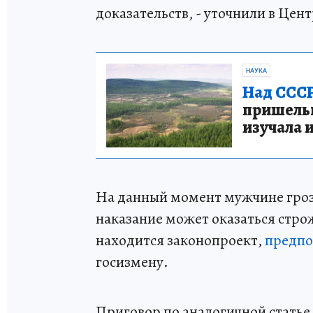
доказательств, - уточнили в Цен
НАУКА
Над СССР
пришельце
изучала 
На данный момент мужчине грозит
наказание может оказаться стро
находится законопроект,
предпо
госизмену.
Приговор по аналогичной статье