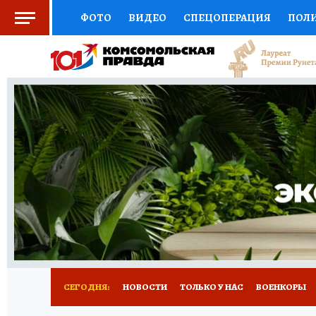
ФОТО
ВИДЕО
СПЕЦОПЕРАЦИЯ
ПОЛ
СОЦПОДДЕРЖКА
НАУКА
СПОРТ
КО
ВЫБОР ЭКСПЕРТОВ
ДОКТОР
ФИНАНС
КНИЖНАЯ ПОЛКА
ПРОГНОЗЫ НА СПОРТ
ПРЕСС-ЦЕНТР
НЕДВИЖИМОСТЬ
ТЕЛЕ
РАДИО КП
РЕКЛАМА
ТЕСТЫ
НОВОЕ 
СЕГОДНЯ:
НОВОСТИ
ТОЛЬКО У НАС
ВОЕНКОРЫ