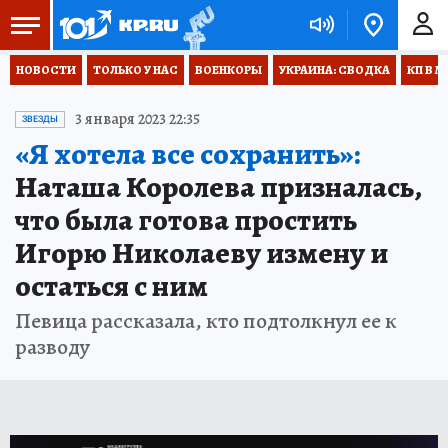
НОВОСТИ
ТОЛЬКО У НАС
ВОЕНКОРЫ
УКРАИНА: СВОДКА
КП В М
3 января 2023 22:35
ЗВЕЗДЫ
«Я хотела все сохранить»:
Наташа Королева призналась,
что была готова простить
Игорю Николаеву измену и
остаться с ним
Певица рассказала, кто подтолкнул ее к
разводу