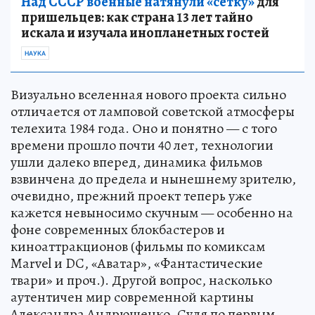
Над СССР военные натянули «сетку»
для
пришельцев: как страна 13 лет тайно
искала и изучала инопланетных гостей
НАУКА
Визуально вселенная нового проекта сильно
отличается от ламповой советской атмосферы
телехита 1984 года. Оно и понятно — с того
времени прошло почти 40 лет, технологии
ушли далеко вперед, динамика фильмов
взвинчена до предела и нынешнему зрителю,
очевидно, прежний проект теперь уже
кажется невыносимо скучным — особенно на
фоне современных блокбастеров и
киноаттракционов (фильмы по комиксам
Marvel и DC, «Аватар», «Фантастические
твари» и проч.). Другой вопрос, насколько
аутентичен мир современной картины
Александра Андрющенко. Судя по первым