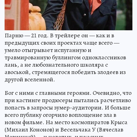
Парню — 21 год. В трейлере он — как и в
предыдущих своих проектах чаще всего —
умело отыгрывает испуганную и
травмированную буллингом одноклассников
лань, а не любознательного школяра с
авоськой, стремящегося победить злодеев из
другой вселенной.
Бог с ними с главными героями. Очевидно, что
при кастинге продюсеры пытались расчетливо
попасть в запросы зумер-аудитории. И больше
всего публику огорчило воплощение зла в
новом фильме. На место космопиратов Крыса
(Михаил Кононов) и Весельчака У (Вячеслав
Невинный) — и нелепых, и ужасных