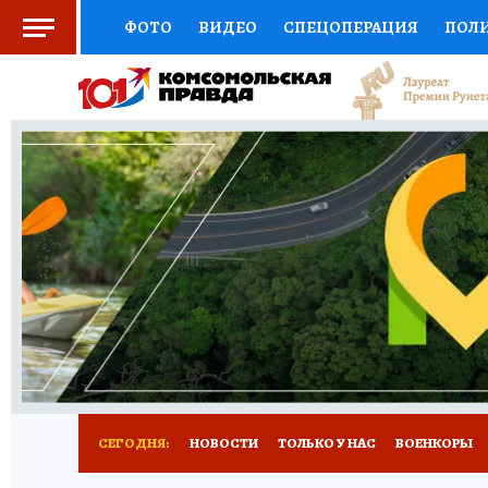
ФОТО
ВИДЕО
СПЕЦОПЕРАЦИЯ
ПОЛ
СОЦПОДДЕРЖКА
НАУКА
СПОРТ
КО
ВЫБОР ЭКСПЕРТОВ
ДОКТОР
ФИНАНС
КНИЖНАЯ ПОЛКА
ПРОГНОЗЫ НА СПОРТ
ПРЕСС-ЦЕНТР
НЕДВИЖИМОСТЬ
ТЕЛЕ
РАДИО КП
РЕКЛАМА
ТЕСТЫ
НОВОЕ 
СЕГОДНЯ:
НОВОСТИ
ТОЛЬКО У НАС
ВОЕНКОРЫ