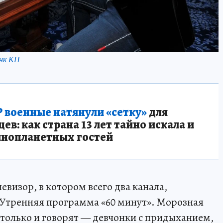
нк КП
 военные натянули «сетку»
для
в: как страна 13 лет тайно искала и
инопланетных гостей
евизор, в котором всего два канала,
Утренняя программа «60 минут». Морозная
 только и говорят — девчонки с придыханием,