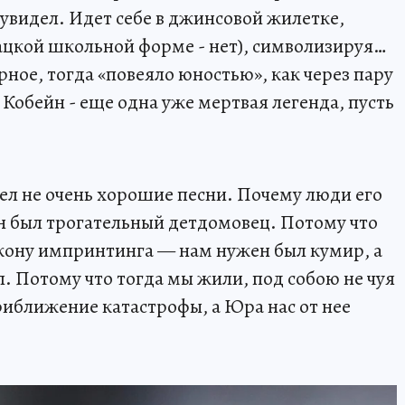
 увидел. Идет себе в джинсовой жилетке,
рацкой школьной форме - нет), символизируя…
ное, тогда «повеяло юностью», как через пару
 Кобейн - еще одна уже мертвая легенда, пусть
л не очень хорошие песни. Почему люди его
н был трогательный детдомовец. Потому что
кону импринтинга — нам нужен был кумир, а
. Потому что тогда мы жили, под собою не чуя
риближение катастрофы, а Юра нас от нее