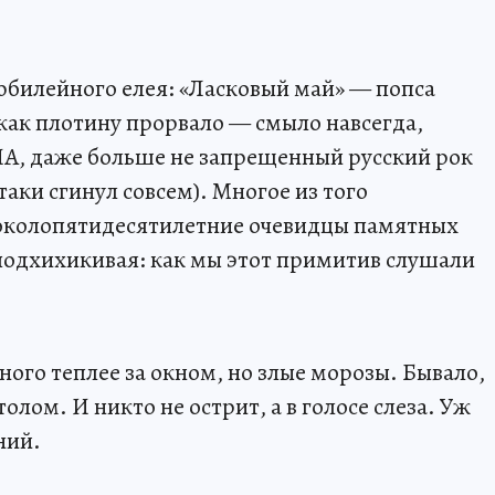
 юбилейного елея: «Ласковый май» — попса
 как плотину прорвало — смыло навсегда,
ИА, даже больше не запрещенный русский рок
таки сгинул совсем). Многое из того
 околопятидесятилетние очевидцы памятных
 подхихикивая: как мы этот примитив слушали
ного теплее за окном, но злые морозы. Бывало,
олом. И никто не острит, а в голосе слеза. Уж
ний.