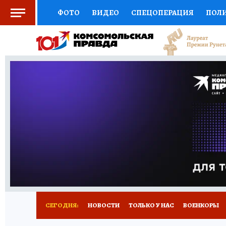
ФОТО
ВИДЕО
СПЕЦОПЕРАЦИЯ
ПОЛ
СОЦПОДДЕРЖКА
НАУКА
СПОРТ
КО
ВЫБОР ЭКСПЕРТОВ
ДОКТОР
ФИНАНС
КНИЖНАЯ ПОЛКА
ПРОГНОЗЫ НА СПОРТ
ПРЕСС-ЦЕНТР
НЕДВИЖИМОСТЬ
ТЕЛЕ
РАДИО КП
РЕКЛАМА
ТЕСТЫ
НОВОЕ 
СЕГОДНЯ:
НОВОСТИ
ТОЛЬКО У НАС
ВОЕНКОРЫ