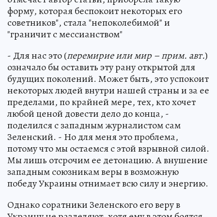
форму, которая беспокоит некоторых его
советников", стала "непоколебимой" и
"граничит с мессианством"
- Для нас это (
перемирие или мир – прим. авт.
)
означало бы оставить эту рану открытой для
будущих поколений. Может быть, это успокоит
некоторых людей внутри нашей страны и за ее
пределами, по крайней мере, тех, кто хочет
любой ценой довести дело до конца, -
поделился с западным журналистом сам
Зеленский. - Но для меня это проблема,
потому что мы остаемся с этой взрывной силой.
Мы лишь отсрочим ее детонацию. А внушение
западным союзникам веры в возможную
победу Украины отнимает всю силу и энергию.
Однако соратники Зеленского его веру в
Украину не разделяют, хотя ему в этом боятся