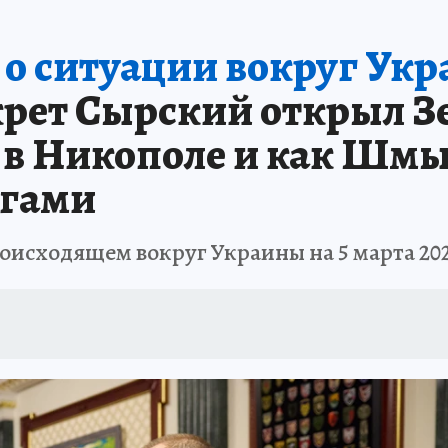
о ситуации вокруг Укр
крет Сырский открыл З
я в Никополе и как Шм
ьгами
оисходящем вокруг Украины на 5 марта 20