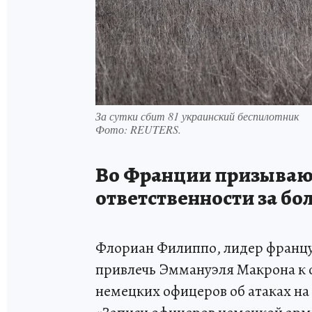
За сутки сбит 81 украинский беспилотник
Фото:
REUTERS.
Во Франции призываю
ответственности за бо
Флориан Филиппо, лидер францу
привлечь Эммануэля Макрона к о
немецких офицеров об атаках н