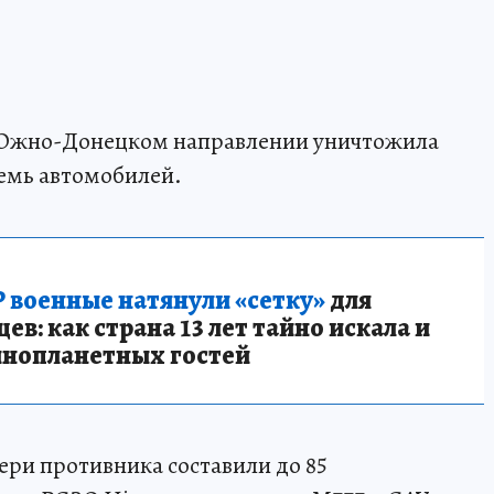
а Южно-Донецком направлении уничтожила
семь автомобилей.
 военные натянули «сетку»
для
в: как страна 13 лет тайно искала и
инопланетных гостей
ри противника составили до 85