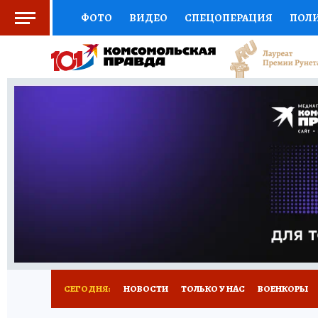
ФОТО
ВИДЕО
СПЕЦОПЕРАЦИЯ
ПОЛ
СОЦПОДДЕРЖКА
НАУКА
СПОРТ
КО
ВЫБОР ЭКСПЕРТОВ
ДОКТОР
ФИНАНС
КНИЖНАЯ ПОЛКА
ПРОГНОЗЫ НА СПОРТ
ПРЕСС-ЦЕНТР
НЕДВИЖИМОСТЬ
ТЕЛЕ
РАДИО КП
РЕКЛАМА
ТЕСТЫ
НОВОЕ 
СЕГОДНЯ:
НОВОСТИ
ТОЛЬКО У НАС
ВОЕНКОРЫ