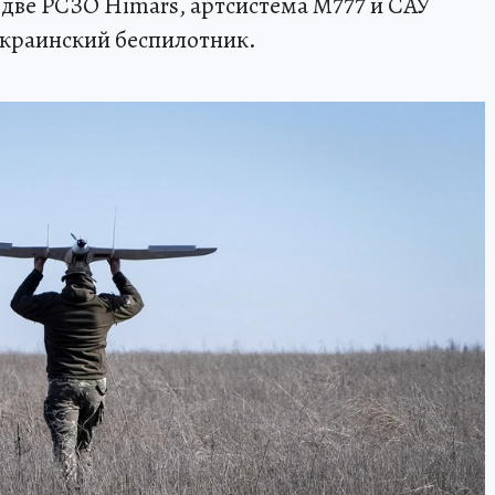
 две РСЗО Himars, артсистема М777 и САУ
украинский беспилотник.