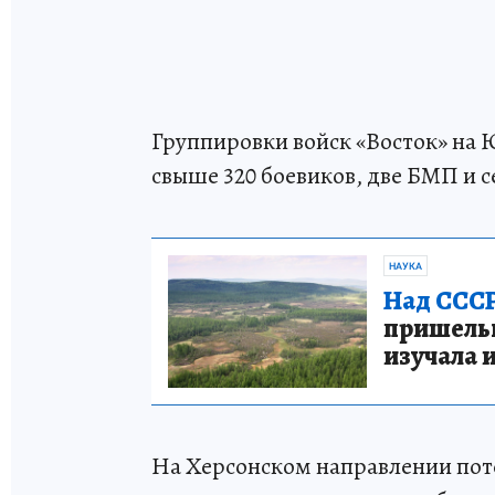
Группировки войск «Восток» н
свыше 320 боевиков, две БМП и 
НАУКА
Над СССР
пришельце
изучала 
На Херсонском направлении поте