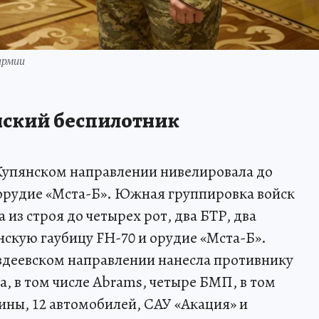
армии
инский беспилотник
Купянском направлении нивелировала до
 орудие «Мста-Б». Южная группировка войск
из строя до четырех рот, два БТР, два
нскую гаубицу FH-70 и орудие «Мста-Б».
вдеевском направлении нанесла противнику
ка, в том числе Abrams, четыре БМП, в том
ины, 12 автомобилей, САУ «Акация» и