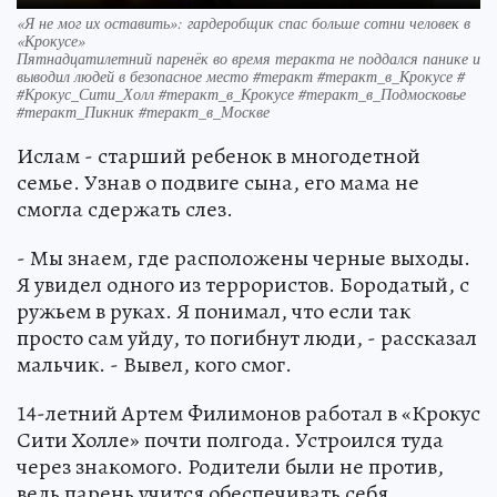
«Я не мог их оставить»: гардеробщик спас больше сотни человек в
«Крокусе»
Пятнадцатилетний паренёк во время теракта не поддался панике и
выводил людей в безопасное место #теракт #теракт_в_Крокусе #
#Крокус_Сити_Холл #теракт_в_Крокусе #теракт_в_Подмосковье
#теракт_Пикник #теракт_в_Москве
Ислам - старший ребенок в многодетной
семье. Узнав о подвиге сына, его мама не
смогла сдержать слез.
- Мы знаем, где расположены черные выходы.
Я увидел одного из террористов. Бородатый, с
ружьем в руках. Я понимал, что если так
просто сам уйду, то погибнут люди, - рассказал
мальчик. - Вывел, кого смог.
14-летний Артем Филимонов работал в «Крокус
Сити Холле» почти полгода. Устроился туда
через знакомого. Родители были не против,
ведь парень учится обеспечивать себя.