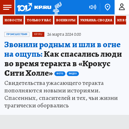
НОВОСТИ
ТОЛЬКО У НАС
ВОЕНКОРЫ
УКРАИНА: СВОДКА
КП В М
26 марта 2024 0:00
ПРОИСШЕСТВИЯ
KP.RU
Звонили родным и шли в огне
на ощупь:
Как спасались люди
во время теракта в «Крокус
Сити Холле»
ФОТО
ВИДЕО
Свидетельства ужасающего теракта
пополняются новыми историями.
Спасенных, спасителей и тех, чьи жизни
трагически оборвались