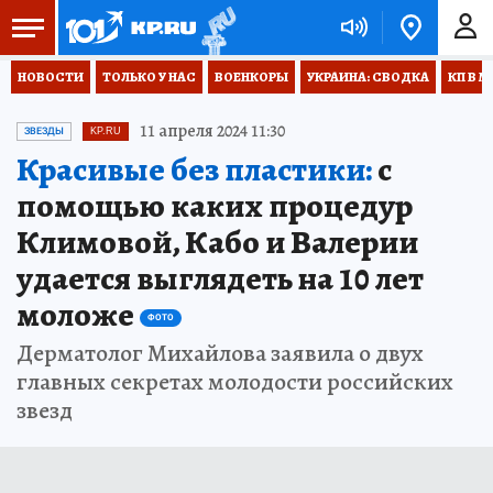
НОВОСТИ
ТОЛЬКО У НАС
ВОЕНКОРЫ
УКРАИНА: СВОДКА
КП В М
11 апреля 2024 11:30
ЗВЕЗДЫ
KP.RU
Красивые без пластики:
с
помощью каких процедур
Климовой, Кабо и Валерии
удается выглядеть на 10 лет
моложе
ФОТО
Дерматолог Михайлова заявила о двух
главных секретах молодости российских
звезд