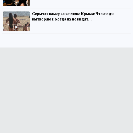
Скрытая камера на пляже Крыма: Что люди
вытворяют, когда их не видят...