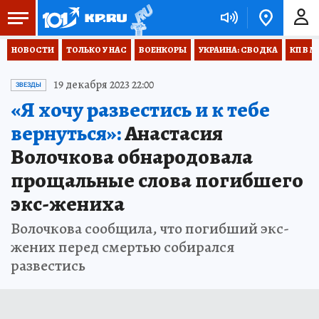
НОВОСТИ
ТОЛЬКО У НАС
ВОЕНКОРЫ
УКРАИНА: СВОДКА
КП В М
19 декабря 2023 22:00
ЗВЕЗДЫ
«Я хочу развестись и к тебе
вернуться»:
Анастасия
Волочкова обнародовала
прощальные слова погибшего
экс-жениха
Волочкова сообщила, что погибший экс-
жених перед смертью собирался
развестись