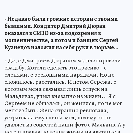
- Недавно были громкие истории с твоими
бывшими. Кондитер Дмитрий Дюран
оказался в СИЗО из-за подозрения в
мошенничестве, а потом и банщик Сергей
Кузнецов наложил на себя руки в тюрьме...
- Да, с Дмитрием Дюраном мы планировали
свадьбу. Хотели сделать это красиво - с
оленями, с роскошными нарядами. Но не
сложилось, расстались. И потом Сережа, с
которым меня связывал лишь отпуск на
Мальдивах, ушел внезапно из жизни... Я с
Сергеем не общалась, он женился, но не мог
меня забыть. Жена страшно ревновала,
устраивала ему сцены: мол, почему он не
удаляет из соцсетей наши фото с Мальдив. А у
него и правда до конца жизни на аватарке в