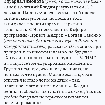
Эдуарда Лимонова
(
умер, когда мальчику было
13 лет
)
17-летний Богдан
результатами ЕГЭ
доволен. Парень учился в московской школе с
английским уклоном, последние годы
занимался с репетиторами - серьезно
готовился к ЕГЭ и поступлению В эфире
программы «Привет, Андрей!» Богдан Савенко
(
это настоящая фамилия его отца - а Лимонов
псевдоним писателя
) рассказал об эмоциях при
прощании со школой и планах на будущее:
«Хочу лично попытаться поступить в МГИМО
на факультет международных отношений.
Грустно немного, что школу покидаю, но
понимаю, что нужно. Можно сказать, что я
отпустил и стало легче на душе - так,
наверное, могу описать эмоции». Богдан
решил пробовать поступать на бюджет, так как
учебой был увлечен серьезно и готовился
целенаправленно.