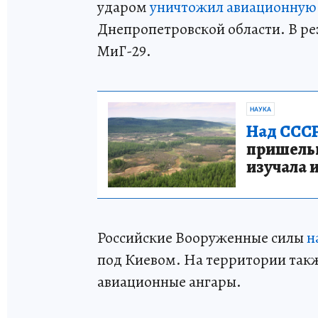
ударом
уничтожил авиационную
Днепропетровской области. В ре
МиГ-29.
НАУКА
Над СССР
пришельце
изучала 
Российские Вооруженные силы
н
под Киевом. На территории так
авиационные ангары.