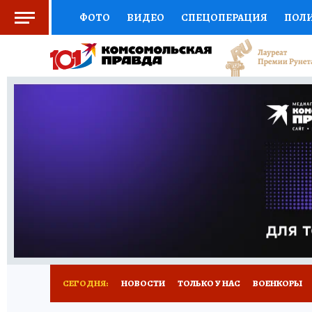
ФОТО
ВИДЕО
СПЕЦОПЕРАЦИЯ
ПОЛ
СОЦПОДДЕРЖКА
НАУКА
СПОРТ
КО
ВЫБОР ЭКСПЕРТОВ
ДОКТОР
ФИНАНС
КНИЖНАЯ ПОЛКА
ПРОГНОЗЫ НА СПОРТ
ПРЕСС-ЦЕНТР
НЕДВИЖИМОСТЬ
ТЕЛЕ
РАДИО КП
РЕКЛАМА
ТЕСТЫ
НОВОЕ 
СЕГОДНЯ:
НОВОСТИ
ТОЛЬКО У НАС
ВОЕНКОРЫ