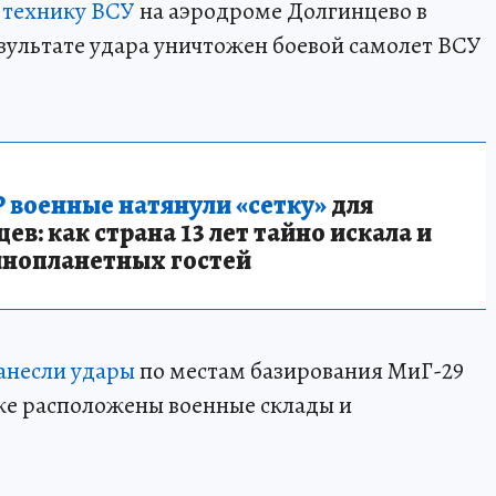
 технику ВСУ
на аэродроме Долгинцево в
зультате удара уничтожен боевой самолет ВСУ
 военные натянули «сетку»
для
в: как страна 13 лет тайно искала и
инопланетных гостей
анесли удары
по местам базирования МиГ-29
же расположены военные склады и