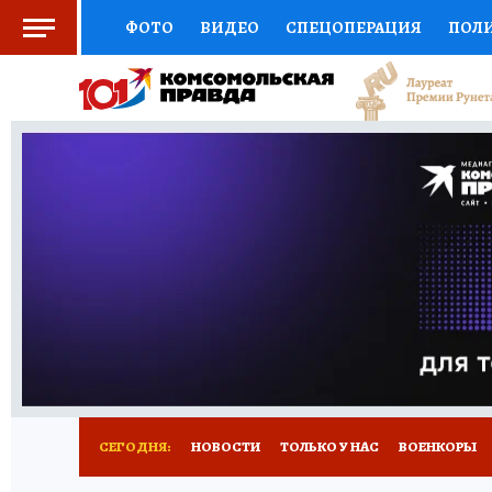
ФОТО
ВИДЕО
СПЕЦОПЕРАЦИЯ
ПОЛ
СОЦПОДДЕРЖКА
НАУКА
СПОРТ
КО
ВЫБОР ЭКСПЕРТОВ
ДОКТОР
ФИНАНС
КНИЖНАЯ ПОЛКА
ПРОГНОЗЫ НА СПОРТ
ПРЕСС-ЦЕНТР
НЕДВИЖИМОСТЬ
ТЕЛЕ
РАДИО КП
РЕКЛАМА
ТЕСТЫ
НОВОЕ 
СЕГОДНЯ:
НОВОСТИ
ТОЛЬКО У НАС
ВОЕНКОРЫ