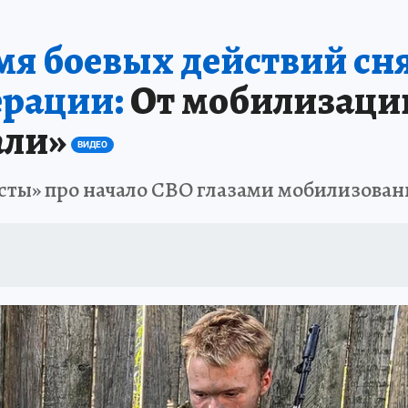
емя боевых действий сн
ерации:
От мобилизации
али»
ВИДЕО
исты» про начало СВО глазами мобилизова