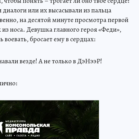
чтобы понять – трогает ли оно твое сердце?
 диалоги или их высасывали из пальца
венно, на десятой минуте просмотра первой
к из носа. Девушка главного героя «Феди»,
 воевать, бросает ему в сердцах:
авали везде! А не только в ДэНээР!
лично: