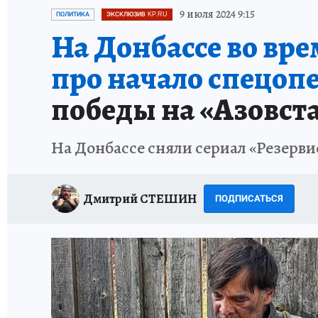
ИСПЫТАНО НА СЕБЕ
9 июля 2024 9:15
ПОЛИТИКА
ЭКСКЛЮЗИВ KP.RU
На Донбассе во вр
про начало спецоп
победы на «Азовст
На Донбассе сняли сериал «Резерв
Дмитрий СТЕШИН
ПОДПИСАТЬСЯ