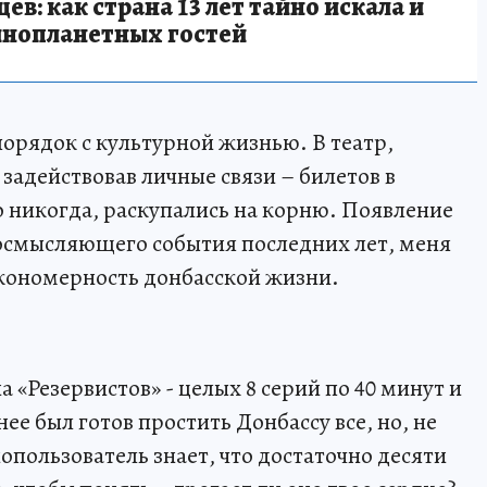
в: как страна 13 лет тайно искала и
инопланетных гостей
порядок с культурной жизнью. В театр,
 задействовав личные связи – билетов в
о никогда, раскупались на корню. Появление
 осмысляющего события последних лет, меня
закономерность донбасской жизни.
 «Резервистов» - целых 8 серий по 40 минут и
нее был готов простить Донбассу все, но, не
ользователь знает, что достаточно десяти