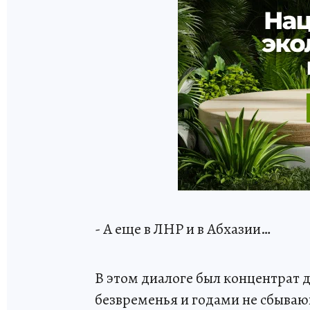
- А еще в ЛНР и в Абхазии…
В этом диалоге был концентрат 
безвременья и годами не сбываю