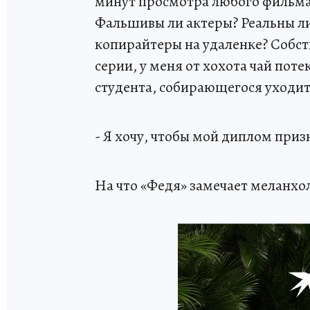
минут просмотра любого фильма, 
Фальшивы ли актеры? Реальны ли
копирайтеры на удаленке? Собст
серии, у меня от хохота чай поте
студента, собирающегося уходить
- Я хочу, чтобы мой диплом призн
На что «Федя» замечает меланхо