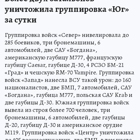
уничтожила группировка «Юг»
за сутки
Группировка войск «Север» нивелировала до
285 боевиков, три бронемашины, 6
автомобилей, две САУ «Богдана»,
американскую гаубицу М777, французскую
гаубицу Caesar, гаубицe Д-30, 4 РСЗО БМ-21
«Град» и чешскую RM-70 Vampire. Группировка
войск «Запад» нанесла ВСУ такой урон: до 160
националистов, две БМП, 7 автомобилей, САУ
«Богдана», гаубица М777, польская САУ Krab и
две гаубицы Д-30. Южная группировка войск
вывела из строя более 700 человек, три
бронемашины, 6 автомобилей, две гаубицы
Д-20, гаубицу Д-30 и американское орудие
М119. Группировка войск «Центр» уничтожила
до 405 военнослужащих, две БМП, в том числе