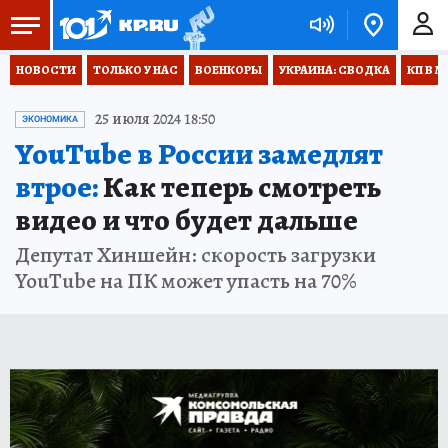
НОВОСТИ
ТОЛЬКО У НАС
ВОЕНКОРЫ
УКРАИНА: СВОДКА
КП В М
25 июля 2024 18:50
ЭКОНОМИКА
YouTube в России замедлят
втрое:
Как теперь смотреть
видео и что будет дальше
Депутат Хиншейн: скорость загрузки
YouTube на ПК может упасть на 70%