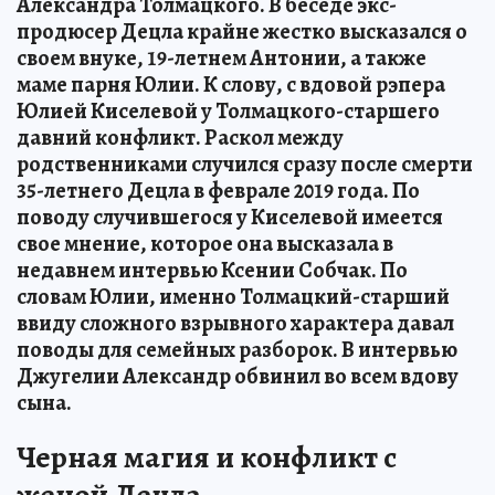
Александра Толмацкого. В беседе экс-
продюсер Децла крайне жестко высказался о
своем внуке, 19-летнем Антонии, а также
маме парня Юлии. К слову, с вдовой рэпера
Юлией Киселевой у Толмацкого-старшего
давний конфликт. Раскол между
родственниками случился сразу после смерти
35-летнего Децла в феврале 2019 года. По
поводу случившегося у Киселевой имеется
свое мнение, которое она высказала в
недавнем интервью Ксении Собчак. По
словам Юлии, именно Толмацкий-старший
ввиду сложного взрывного характера давал
поводы для семейных разборок. В интервью
Джугелии Александр обвинил во всем вдову
сына.
Черная магия и конфликт с
женой Децла