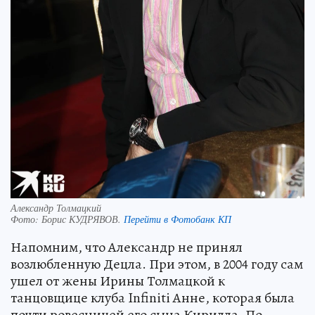
Александр Толмацкий
Фото:
Борис КУДРЯВОВ.
Перейти в Фотобанк КП
Напомним, что Александр не принял
возлюбленную Децла. При этом, в 2004 году сам
ушел от жены Ирины Толмацкой к
танцовщице клуба Infiniti Анне, которая была
почти ровесницей его сына Кирилла. По