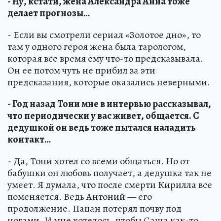
- Ну, кстати, жена Александра Анна тоже
делает прогнозы…
- Если вы смотрели сериал «Золотое дно», то
там у одного героя жена была тарологом,
которая все время ему что-то предсказывала.
Он ее потом чуть не прибил за эти
предсказания, которые оказались неверными.
- Год назад Тони мне в интервью рассказывал,
что периодически у вас живет, общается. С
дедушкой он ведь тоже пытался наладить
контакт…
- Да, Тони хотел со всеми общаться. Но от
бабушки он любовь получает, а дедушка так не
умеет. Я думала, что после смерти Кирилла все
поменяется. Ведь Антоний — его
продолжение. Пацан потерял почву под
ногами. И мне хотелось, чтобы Саша как-то