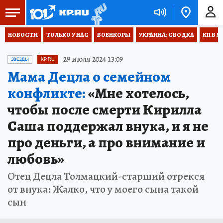
НОВОСТИ
ТОЛЬКО У НАС
ВОЕНКОРЫ
УКРАИНА: СВОДКА
КП В М
29 июля 2024 13:09
ЗВЕЗДЫ
KP.RU
Мама Децла о семейном
конфликте:
«Мне хотелось,
чтобы после смерти Кирилла
Саша поддержал внука, и я не
про деньги, а про внимание и
любовь»
Отец Децла Толмацкий-старший отрекся
от внука: Жалко, что у моего сына такой
сын