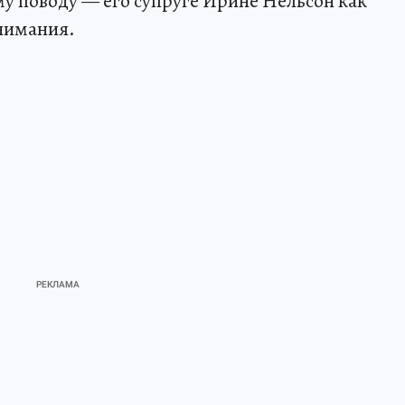
му поводу — его супруге Ирине Нельсон как
внимания.