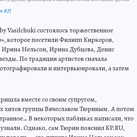
нк КП
 by Vasilchuki состоялось торжественное
о», которое посетили Филипп Киркоров,
, Ирина Нельсон, Ирина Дубцова, Денис
везды. По традиции артистов сначала
 фотографировали и интервьюировали, а затем
пришла вместе со своим супругом,
ех хитов группы Вячеславом Тюриным. А потом
странное… В некоторых пабликах написали, что
е узнали. Однако, сам Тюрин пояснил KP.RU,