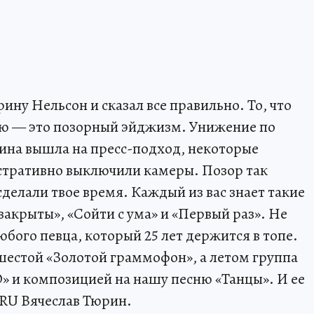
рину Нельсон и сказал все правильно. То, что
ью — это позорный эйджизм. Унижение по
ина вышла на пресс-подход, некоторые
стративно выключили камеры. Позор так
сделали твое время. Каждый из вас знает такие
 закрыты», «Сойти с ума» и «Первый раз». Не
юбого певца, который 25 лет держится в топе.
й шестой «Золотой граммофон», а летом группа
О» и композицией на нашу песню «Танцы». И ее
.RU Вячеслав Тюрин.