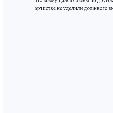
что возмущался совсем по друго
артистке не уделили должного 