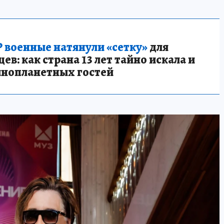
 военные натянули «сетку»
для
в: как страна 13 лет тайно искала и
инопланетных гостей