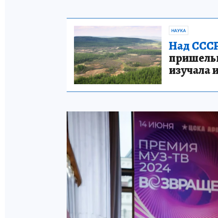
НАУКА
Над СССР
пришельце
изучала 