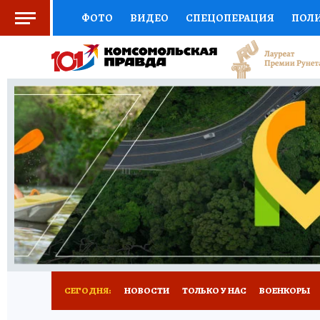
ФОТО
ВИДЕО
СПЕЦОПЕРАЦИЯ
ПОЛ
СОЦПОДДЕРЖКА
НАУКА
СПОРТ
КО
ВЫБОР ЭКСПЕРТОВ
ДОКТОР
ФИНАНС
КНИЖНАЯ ПОЛКА
ПРОГНОЗЫ НА СПОРТ
ПРЕСС-ЦЕНТР
НЕДВИЖИМОСТЬ
ТЕЛЕ
РАДИО КП
РЕКЛАМА
ТЕСТЫ
НОВОЕ 
СЕГОДНЯ:
НОВОСТИ
ТОЛЬКО У НАС
ВОЕНКОРЫ