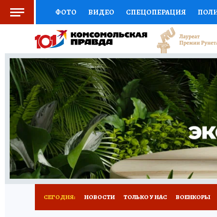
ФОТО
ВИДЕО
СПЕЦОПЕРАЦИЯ
ПОЛ
СОЦПОДДЕРЖКА
НАУКА
СПОРТ
КО
ВЫБОР ЭКСПЕРТОВ
ДОКТОР
ФИНАНС
КНИЖНАЯ ПОЛКА
ПРОГНОЗЫ НА СПОРТ
ПРЕСС-ЦЕНТР
НЕДВИЖИМОСТЬ
ТЕЛЕ
РАДИО КП
РЕКЛАМА
ТЕСТЫ
НОВОЕ 
СЕГОДНЯ:
НОВОСТИ
ТОЛЬКО У НАС
ВОЕНКОРЫ