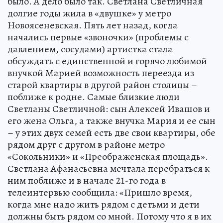
было. А дело было так. Светлана Светличная
долгие годы жила в «двушке» у метро
Новоясеневская. Пять лет назад, когда
начались первые «звоночки» (проблемы с
давлением, сосудами) артистка стала
обсуждать с единственной и горячо любимой
внучкой Марией возможность переезда из
старой квартиры в другой район столицы –
поближе к родне. Самые близкие люди
Светланы Светличной: сын Алексей Ивашов и
его жена Ольга, а также внучка Мария и ее сын
– у этих двух семей есть две свои квартиры, обе
рядом друг с другом в районе метро
«Сокольники» и «Преображенская площадь».
Светлана Афанасьевна мечтала перебраться к
ним поближе и в начале 21-го года в
телеинтервью сообщила: «Пришло время,
когда мне надо жить рядом с детьми и дети
должны быть рядом со мной. Потому что я в их