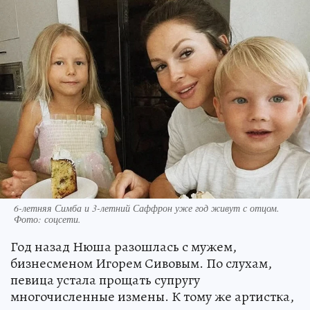
6-летняя Симба и 3-летний Саффрон уже год живут с отцом.
Фото: соцсети.
Год назад Нюша разошлась с мужем,
бизнесменом Игорем Сивовым. По слухам,
певица устала прощать супругу
многочисленные измены. К тому же артистка,