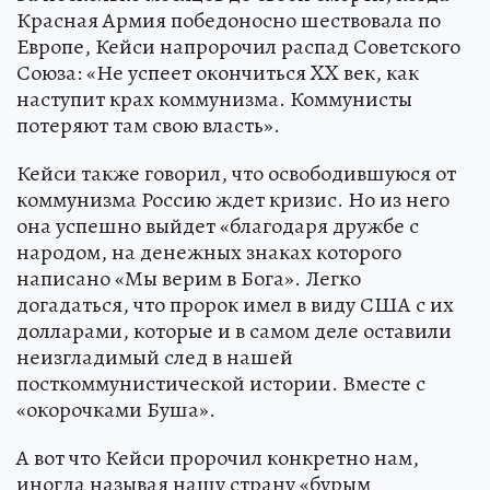
Красная Армия победоносно шествовала по
Европе, Кейси напророчил распад Советского
Союза: «Не успеет окончиться XX век, как
наступит крах коммунизма. Коммунисты
потеряют там свою власть».
Кейси также говорил, что освободившуюся от
коммунизма Россию ждет кризис. Но из него
она успешно выйдет «благодаря дружбе с
народом, на денежных знаках которого
написано «Мы верим в Бога». Легко
догадаться, что пророк имел в виду США с их
долларами, которые и в самом деле оставили
неизгладимый след в нашей
посткоммунистической истории. Вместе с
«окорочками Буша».
А вот что Кейси пророчил конкретно нам,
иногда называя нашу страну «бурым