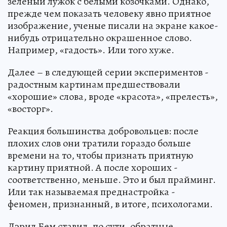
зеленый лужок с белыми козочками. Однако,
прежде чем показать человеку явно приятное
изображение, ученые писали на экране какое-
нибудь отрицательно окрашенное слово.
Например, «гадость». Или того хуже.
Далее – в следующей серии экспериментов -
радостным картинам предшествовали
«хорошие» слова, вроде «красота», «прелесть»,
«восторг».
Реакция большинства добровольцев: после
плохих слов они тратили гораздо больше
времени на то, чтобы признать приятную
картину приятной. А после хороших -
соответственно, меньше. Это и был прайминг.
Или так называемая преднастройка -
феномен, признанный, в итоге, психологами.
Дэрил Бем ставил, по сути, обратные