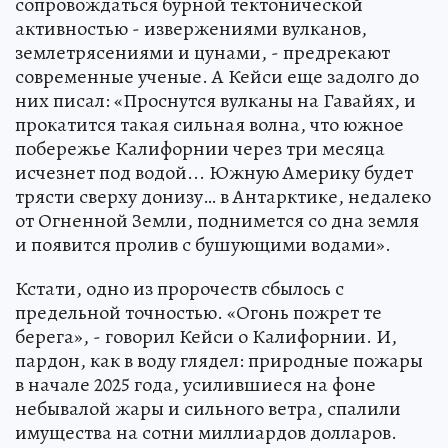
сопровождаться бурной тектонической
активностью - извержениями вулканов,
землетрясениями и цунами, - предрекают
современные ученые. А Кейси еще задолго до
них писал: «Проснутся вулканы на Гавайях, и
прокатится такая сильная волна, что южное
побережье Калифорнии через три месяца
исчезнет под водой... Южную Америку будет
трясти сверху донизу… в Антарктике, недалеко
от Огненной Земли, поднимется со дна земля
и появится пролив с бушующими водами».
Кстати, одно из пророчеств сбылось с
предельной точностью. «Огонь пожрет те
берега», - говорил Кейси о Калифорнии. И,
пардон, как в воду глядел: природные пожары
в начале 2025 года, усилившиеся на фоне
небывалой жары и сильного ветра, спалили
имущества на сотни миллиардов долларов.