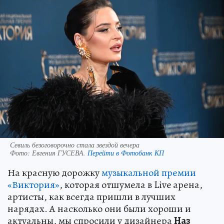
Севиль безоговорочно стала звездой вечера
Фото:
Евгения ГУСЕВА.
Перейти в Фотобанк КП
На красную дорожку
музыкальной премии
«Виктория»
, которая отшумела в Live арена,
артисты, как всегда пришли в лучших
нарядах. А насколько они были хороши и
актуальны, мы спросили у дизайнера
Наз