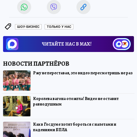
ШОУ-БИЗНЕС
ТОЛЬКО У НАС
ЧИТАЙТЕ НАС В МАХ!
Ржу не переставая, это видео пересмотришь не раз
Королева вагона отожгла! Видео не оставит
равнодушным
Как в Госдуме хотят бороться с налетами и
падениями БПЛА