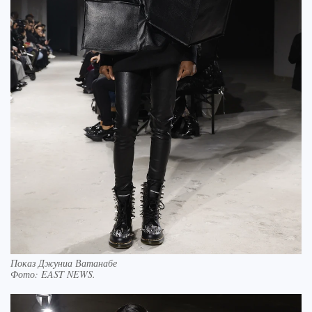
Показ Джуниа Ватанабе
Фото:
EAST NEWS.