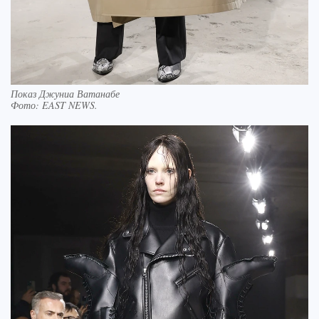
Показ Джуниа Ватанабе
Фото:
EAST NEWS.