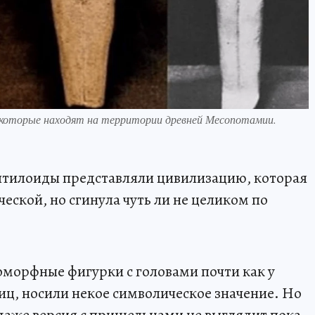
, которые находят на территории древней Месопотамии.
ептилоиды представляли цивилизацию, которая
ческой, но сгинула чуть ли не целиком по
морфные фигурки с головами почти как у
ц, носили некое символическое значение. Но