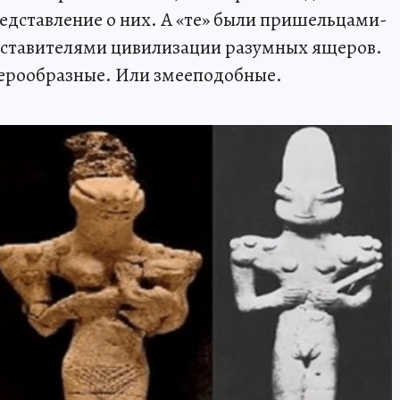
дставление о них. А «те» были пришельцами-
дставителями цивилизации разумных ящеров.
щерообразные. Или змееподобные.