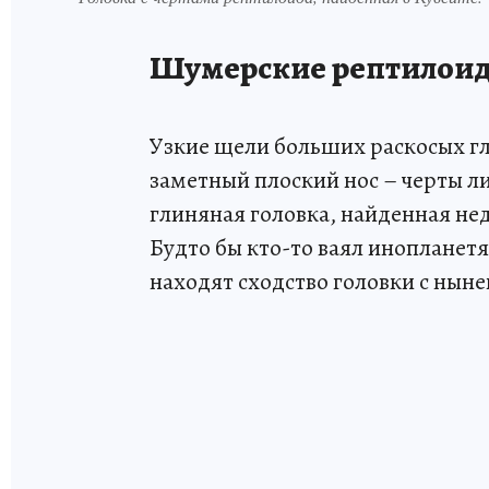
Шумерские рептилои
Узкие щели больших раскосых гл
заметный плоский нос – черты 
глиняная головка, найденная нед
Будто бы кто-то ваял инопланет
находят сходство головки с ны