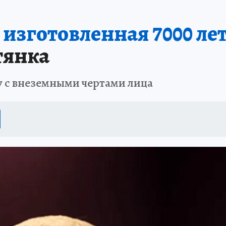
 изготовленная 7000 лет
тянка
 с внеземными чертами лица