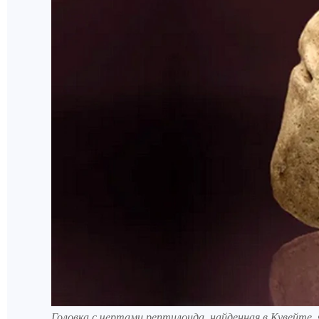
Головка с чертами рептилоида, найденная в Кувейте. 