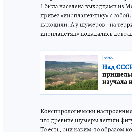
1 была населена выходцами из Ме
привез «инопланетянку» с собой.
находили. А у шумеров - на тер
инопланетян» попадались доволь
НАУКА
Над СССР
пришельце
изучала 
Конспирологически настроенные 
что древние шумеры лепили фигур
То есть, они каким-то образом к