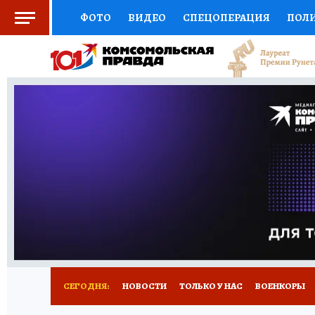
ФОТО
ВИДЕО
СПЕЦОПЕРАЦИЯ
ПОЛ
СОЦПОДДЕРЖКА
НАУКА
СПОРТ
КО
ВЫБОР ЭКСПЕРТОВ
ДОКТОР
ФИНАНС
КНИЖНАЯ ПОЛКА
ПРОГНОЗЫ НА СПОРТ
ПРЕСС-ЦЕНТР
НЕДВИЖИМОСТЬ
ТЕЛЕ
РАДИО КП
РЕКЛАМА
ТЕСТЫ
НОВОЕ 
СЕГОДНЯ:
НОВОСТИ
ТОЛЬКО У НАС
ВОЕНКОРЫ