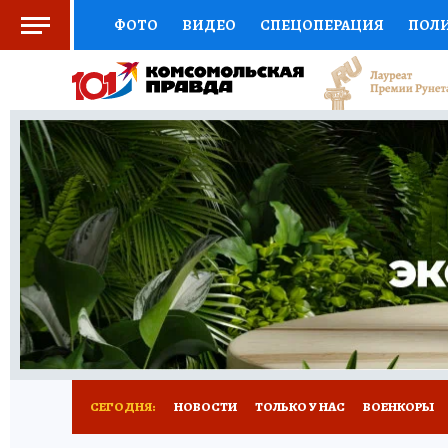
ФОТО
ВИДЕО
СПЕЦОПЕРАЦИЯ
ПОЛ
СОЦПОДДЕРЖКА
НАУКА
СПОРТ
КО
ВЫБОР ЭКСПЕРТОВ
ДОКТОР
ФИНАНС
КНИЖНАЯ ПОЛКА
ПРОГНОЗЫ НА СПОРТ
ПРЕСС-ЦЕНТР
НЕДВИЖИМОСТЬ
ТЕЛЕ
РАДИО КП
РЕКЛАМА
ТЕСТЫ
НОВОЕ 
СЕГОДНЯ:
НОВОСТИ
ТОЛЬКО У НАС
ВОЕНКОРЫ