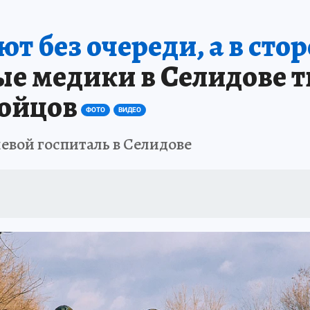
 без очереди, а в стор
е медики в Селидове тв
бойцов
ФОТО
ВИДЕО
евой госпиталь в Селидове