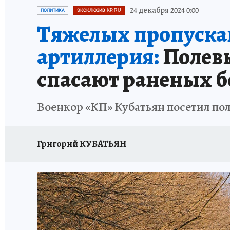
ИСПЫТАНО НА СЕБЕ
24 декабря 2024 0:00
ПОЛИТИКА
ЭКСКЛЮЗИВ KP.RU
Тяжелых пропускают
артиллерия:
Полевы
спасают раненых 
Военкор «КП» Кубатьян посетил пол
Григорий КУБАТЬЯН