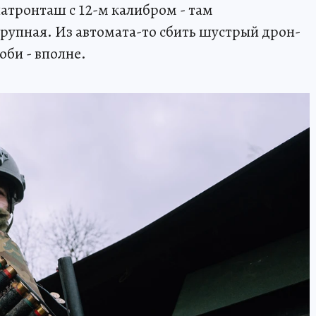
 патронташ с 12-м калибром - там
рупная. Из автомата-то сбить шустрый дрон-
оби - вполне.