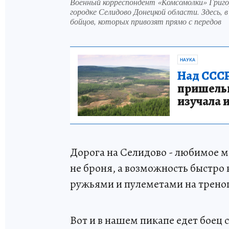
Военный корреспондент «Комсомолки» Григо
городке Селидово Донецкой области. Здесь, 
бойцов, которых привозят прямо с передов
НАУКА
Над СССР
пришельце
изучала 
Дорога на Селидово - любимое ме
не броня, а возможность быстро 
ружьями и пулеметами на тренога
Вот и в нашем пикапе едет боец 