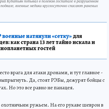
рий Кубатьян побывал в полевом госпитале в разрушенном
в подвале, военные медики круглосуточно спасают раненых
 военные натянули «сетку»
для
в: как страна 13 лет тайно искала и
инопланетных гостей
сто врага для атаки дронами, и тут главное -
выпрыгнуть. Да, стоят РЭБы, дежурят бойцы с
х. Но это все равно не панацея.
с охотничьим ружьем. На его рукаве шеврон в