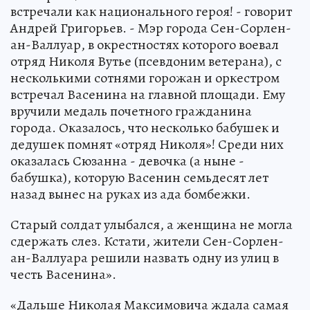
встречали как национального героя! - говорит
Андрей Григорьев. - Мэр города Сен-Сорлен-
ан-Валлуар, в окрестностях которого воевал
отряд Николя Вутье (псевдоним ветерана), с
несколькими сотнями горожан и оркестром
встречал Васенина на главной площади. Ему
вручили медаль почетного гражданина
города. Оказалось, что несколько бабушек и
дедушек помнят «отряд Николя»! Среди них
оказалась Сюзанна - девочка (а ныне -
бабушка), которую Васенин семьдесят лет
назад вынес на руках из ада бомбежки.
Старый солдат улыбался, а женщина не могла
сдержать слез. Кстати, жители Сен-Сорлен-
ан-Валлуара решили назвать одну из улиц в
честь Васенина».
«Дальше Николая Максимовича ждала самая