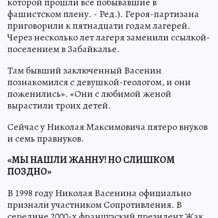
которой прошли все побывавшие в
фашистском плену. - Ред.). Героя-партизана
приговорили к пятнадцати годам лагерей.
Через несколько лет лагеря заменили ссылкой-
поселением в Забайкалье.
Там бывший заключенный Васенин
познакомился с девушкой-геологом, и они
поженились». «Они с любимой женой
вырастили троих детей.
Сейчас у Николая Максимовича пятеро внуков
и семь правнуков.
«МЫ НАШЛИ ЖАННУ! НО СЛИШКОМ
ПОЗДНО»
В 1998 году Николая Васенина официально
признали участником Сопротивления. В
середине 2000-х французский президент Жак