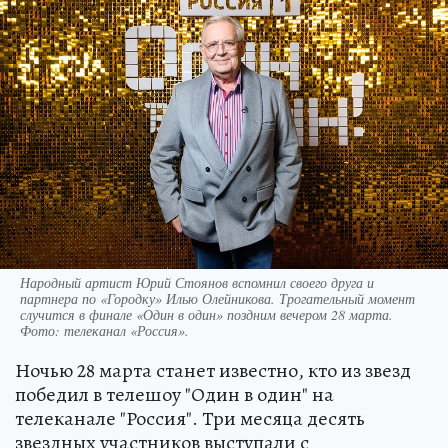
Народный артист Юрий Стоянов вспомнил своего друга и
партнера по «Городку» Илью Олейникова. Трогательный момент
случится в финале «Один в один» поздним вечером 28 марта.
Фото: телеканал «Россия».
Ночью 28 марта станет известно, кто из звезд
победил в телешоу "Один в один" на
телеканале "Россия". Три месяца десять
звездных участников выступали с