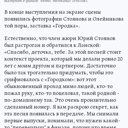
выступит в финале. Фото: телеканал «Россия».
В конце выступления на экране сцены
появились фотографии Стоянова и Олейникова
той поры, заставка «Городка».
Естественно, что член жюри Юрий Стоянов
был растроган и обратился к Ланской:
«Спасибо, деточка, тебе. За этой песней стоит
контекст проекта, который мы делали ровно 20
лет с моим другом и партнером. Достаточно
было так трогательно придумать, чтобы это
срифмовалось с «Городком»: вот этот
обыкновенный проход мимо людей, кто-то
пожал руку, кто-то поцеловал, такой родной -
по-домашнему так. Это очень пронзительно
сделанный номер. Я вам раскрою секрет, как
эта песня появилась в передаче. Мы снимали
первые выпуски, понимали, что нужен какой-
то "перевертыш" в финале, потому что время