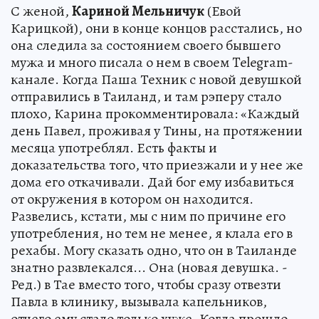
С женой,
Кариной Мельничук
(Евой
Карицкой), они в конце концов расстались, но
она следила за состоянием своего бывшего
мужа и много писала о нем в своем Telegram-
канале. Когда Паша Техник с новой девушкой
отправились в Таиланд, и там рэперу стало
плохо, Карина прокомментировала: «Каждый
день Павел, проживая у Тины, на протяжении
месяца употреблял. Есть факты и
доказательства того, что приезжали и у нее же
дома его откачивали. Дай бог ему избавиться
от окружения в котором он находится.
Развелись, кстати, мы с ним по причине его
употребления, но тем не менее, я клала его в
рехабы. Могу сказать одно, что он в Таиланде
знатно развлекался... Она (новая девушка. -
Ред.) в Тае вместо того, чтобы сразу отвезти
Павла в клинику, вызывала капельников,
отчего ему стало только хуже. Когда прошло