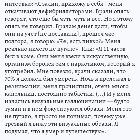
интервью: «Я залип, прихожу в себя - меня
откачивают дефибрилляторами. Врачи опять
говорят, что еще бы чуть-чуть и все. Но я этому
опять не поверил. Врачам денег дали, чтобы
они на учет [не поставили], прошел час-
полтора, я говорю: «Че, есть пивко?» Меня
реально ничего не пугало». Или: «Я 11 часов
был в коме. Они меня ввели в искусственную,
организм боролся сам с наркотиком, который я
употребил. Мне повезло, врачи сказали, что
70% я должен был умереть. Ночь я пролежал в
реанимации, меня прочистили, очень много
капельниц, постоянно таблетки. (...) И у меня
начались визуальные галлюцинации — будто
туман и в нем фокусируются образы. Меня это
не пугало, я просто не понимал, почему уже
трезвый я вижу эти визуальные образы. Я
подумал, что я умер и путешествую».