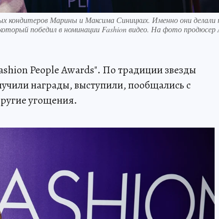
ых кондитеров Марины и Максима Синицких. Именно они делали
который победил в номинации Fashion видео. На фото продюсер
shion People Awards". По традиции звезды
учили награды, выступили, пообщались с
другие угощения.