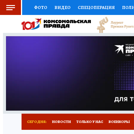
ФОТО
ВИДЕО
СПЕЦОПЕРАЦИЯ
ПОЛ
СОЦПОДДЕРЖКА
НАУКА
СПОРТ
КО
ВЫБОР ЭКСПЕРТОВ
ДОКТОР
ФИНАНС
КНИЖНАЯ ПОЛКА
ПРОГНОЗЫ НА СПОРТ
ПРЕСС-ЦЕНТР
НЕДВИЖИМОСТЬ
ТЕЛЕ
РАДИО КП
РЕКЛАМА
ТЕСТЫ
НОВОЕ 
СЕГОДНЯ:
НОВОСТИ
ТОЛЬКО У НАС
ВОЕНКОРЫ