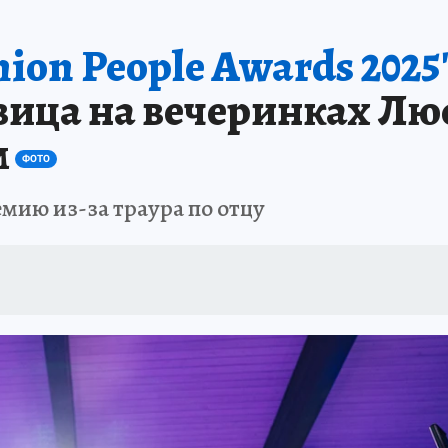
ion People Awards 2025"
вица на вечеринках Люс
м
ФОТО
мию из-за траура по отцу