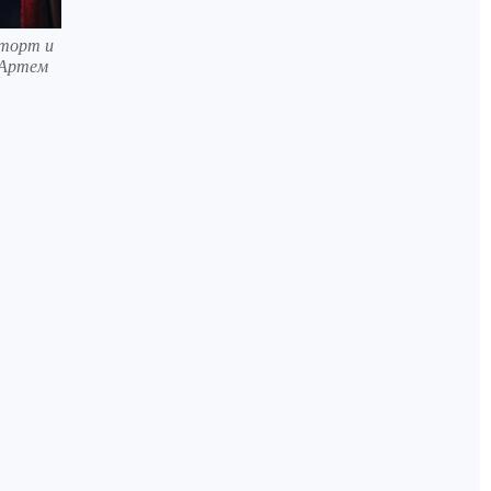
 торт и
 Артем