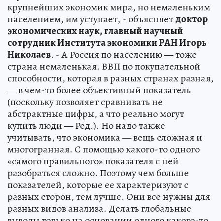
крупнейших экономик мира, но немаленьким
населением, им уступает, - объясняет
доктор
экономических наук, главный научный
сотрудник Института экономики РАН Игорь
Николаев
. - А Россия по населению — тоже
страна немаленькая. ВВП по покупательной
способности, которая в разных странах разная,
— в чем-то более объективный показатель
(поскольку позволяет сравнивать не
абстрактные цифры, а что реально могут
купить люди — Ред.). Но надо также
учитывать, что экономика — вещь сложная и
многогранная. С помощью какого-то одного
«самого правильного» показателя с ней
разобраться сложно. Поэтому чем больше
показателей, которые ее характеризуют с
разных сторон, тем лучше. Они все нужны для
разных видов анализа. Делать глобальные
выводы только на основании одного какого-то