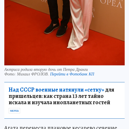
Актриса родила вторую дочь от Петра Дранги
Фото:
Михаил ФРОЛОВ.
Перейти в Фотобанк КП
Над СССР военные натянули «сетку»
для
пришельцев: как страна 13 лет тайно
искала и изучала инопланетных гостей
НАУКА
Агата перенесла плановое кесарево сечение.