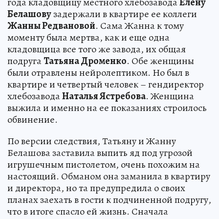
года кладовщицу местного хлебозавода
Елену
Белашову
задержали в квартире ее коллеги
Жанны Редвановой
. Сама Жанна к тому
моменту была мертва, как и еще одна
кладовщица все того же завода, их общая
подруга
Татьяна Дроменко
. Обе женщины
были отравлены нейролептиком. Но был в
квартире и четвертый человек – гендиректор
хлебозавода
Наталья Ястребова
. Женщина
выжила и именно на ее показаниях строилось
обвинение.
По версии следствия, Татьяну и Жанну
Белашова заставила выпить яд под угрозой
игрушечным пистолетом, очень похожим на
настоящий. Обманом она заманила в квартиру
и директора, но та предупредила о своих
планах заехать в гости к подчиненной подругу,
что в итоге спасло ей жизнь. Сначала