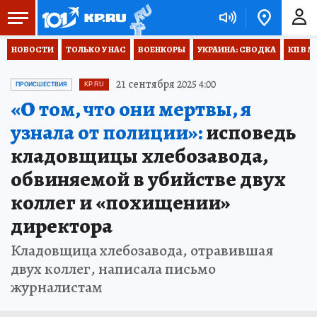
НОВОСТИ
ТОЛЬКО У НАС
ВОЕНКОРЫ
УКРАИНА: СВОДКА
КП В М
21 сентября 2025 4:00
ПРОИСШЕСТВИЯ
KP.RU
«О том, что они мертвы, я
узнала от полиции»:
исповедь
кладовщицы хлебозавода,
обвиняемой в убийстве двух
коллег и «похищении»
директора
Кладовщица хлебозавода, отравившая
двух коллег, написала письмо
журналистам