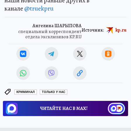
наши новости раньше других в
канале
@truekpru
Ангелина ШАРЫПОВА
Источник:
kp.ru
специальный корреспондент
отдела эксклюзивов KP.RU
КРИМИНАЛ
ТОЛЬКО У НАС
ЧИТАЙТЕ НАС В МАХ!