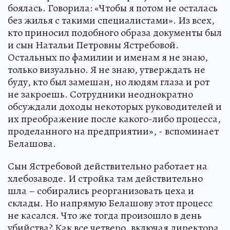
боялась. Говорила: «Чтобы я потом не осталась
без жилья с такими специалистами». Из всех,
кто приносил подобного образа документы был
и сын Натальи Петровны Ястребовой.
Остальных по фамилии и именам я не знаю,
только визуально. Я не знаю, утверждать не
буду, кто был замешан, но людям глаза и рот
не закроешь. Сотрудники неоднократно
обсуждали доходы некоторых руководителей и
их преображение после какого-либо процесса,
проделанного на предприятии», - вспоминает
Белашова.
Сын Ястребовой действительно работает на
хлебозаводе. И стройка там действительно
шла – собирались реорганизовать цеха и
склады. Но напрямую Белашову этот процесс
не касался. Что же тогда произошло в день
убийства? Как все четверо, включая директора,