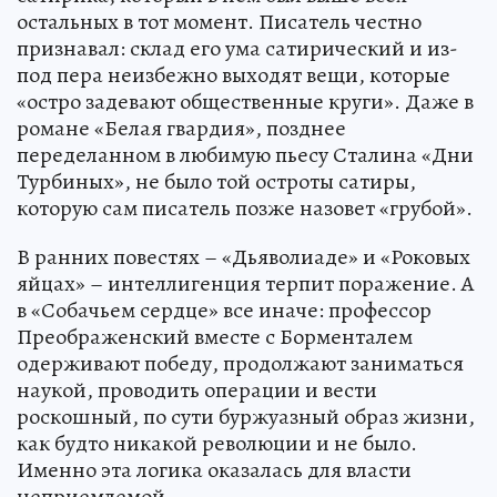
остальных в тот момент. Писатель честно
признавал: склад его ума сатирический и из-
под пера неизбежно выходят вещи, которые
«остро задевают общественные круги». Даже в
романе «Белая гвардия», позднее
переделанном в любимую пьесу Сталина «Дни
Турбиных», не было той остроты сатиры,
которую сам писатель позже назовет «грубой».
В ранних повестях – «Дьяволиаде» и «Роковых
яйцах» – интеллигенция терпит поражение. А
в «Собачьем сердце» все иначе: профессор
Преображенский вместе с Борменталем
одерживают победу, продолжают заниматься
наукой, проводить операции и вести
роскошный, по сути буржуазный образ жизни,
как будто никакой революции и не было.
Именно эта логика оказалась для власти
неприемлемой.