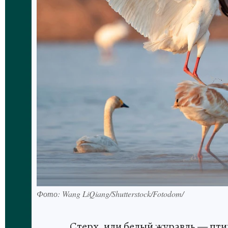
Фото: Wang LiQiang/Shutterstock/Fotodom/
Стерх, или белый журавль — пт