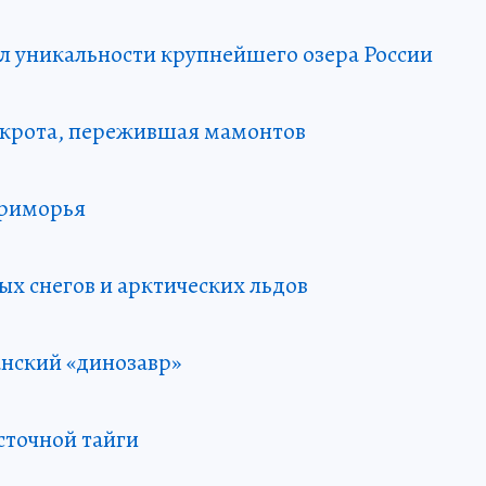
л уникальности крупнейшего озера России
а крота, пережившая мамонтов
Приморья
ых снегов и арктических льдов
анский «динозавр»
сточной тайги