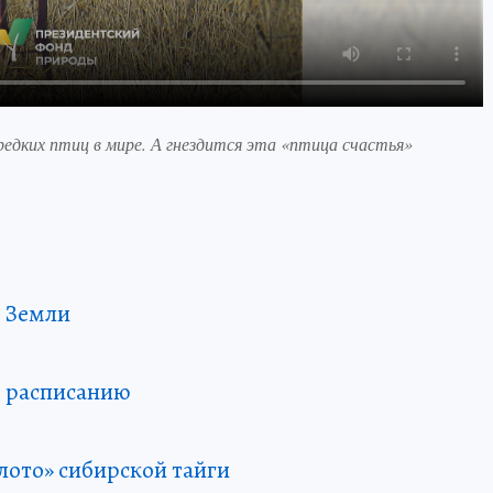
редких птиц в мире. А гнездится эта «птица счастья»
й Земли
о расписанию
лото» сибирской тайги