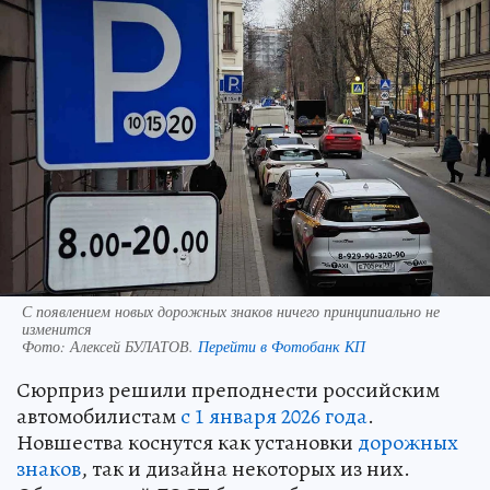
С появлением новых дорожных знаков ничего принципиально не
изменится
Фото:
Алексей БУЛАТОВ.
Перейти в Фотобанк КП
Сюрприз решили преподнести российским
автомобилистам
с 1 января 2026 года
.
Новшества коснутся как установки
дорожных
знаков
, так и дизайна некоторых из них.