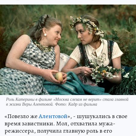
Роль Катерины в фильме «Москва слезам не верит» стала главной
в жизни Веры Алентовой. Фото: Кадр из фильма
«Повезло же
Алентовой
», - шушукались в свое
время завистники. Мол, отхватила мужа-
режиссера, получила главную роль в его