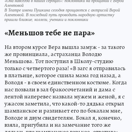
«Она навсегда в наших сердцах»: поклонники на прощании с Верой
Алентовой
В Театре имени Пушкина сегодня прощаются с актрисой Верой
Алентовой. В последний путь проводить народную артистку
пришли близкие, коллеги, ученики и поклонники
«Меньшов тебе не пара»
На втором курсе Вера вышла замуж - за такого
же провинциала, астраханца Володю
Меньшова. Тот поступил в Школу-студию
только с четвертого раза! «В загс я отправилась
в платьице, которое сшила мама год назад, а
Володя - в своем единственном костюме. Когда
нас позвали в зал бракосочетаний и дама с
лентой наперевес назвала мужем и женой, я с
ужасом заметила, что какой-то дядька открыл
шампанское и разливает его по бокалам мне,
Володе и двум свидетелям. Бокал я, конечно,
взяла, пригубила и на замечание того же
дядьки, что шампанское горькое, ответила: