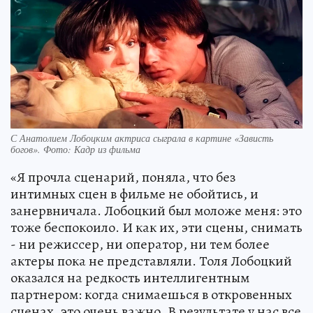
С Анатолием Лобоцким актриса сыграла в картине «Зависть
богов». Фото: Кадр из фильма
«Я прочла сценарий, поняла, что без
интимных сцен в фильме не обойтись, и
занервничала. Лобоцкий был моложе меня: это
тоже беспокоило. И как их, эти сцены, снимать
- ни режиссер, ни оператор, ни тем более
актеры пока не представляли. Толя Лобоцкий
оказался на редкость интеллигентным
партнером: когда снимаешься в откровенных
сценах, это очень важно. В результате у нас все