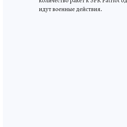
количество ракет к ЗРК Patriot 
идут военные действия.