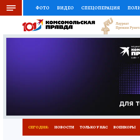
ФОТО
ВИДЕО
СПЕЦОПЕРАЦИЯ
ПОЛ
СОЦПОДДЕРЖКА
НАУКА
СПОРТ
КО
ВЫБОР ЭКСПЕРТОВ
ДОКТОР
ФИНАНС
КНИЖНАЯ ПОЛКА
ПРОГНОЗЫ НА СПОРТ
ПРЕСС-ЦЕНТР
НЕДВИЖИМОСТЬ
ТЕЛЕ
РАДИО КП
РЕКЛАМА
ТЕСТЫ
НОВОЕ 
СЕГОДНЯ:
НОВОСТИ
ТОЛЬКО У НАС
ВОЕНКОРЫ