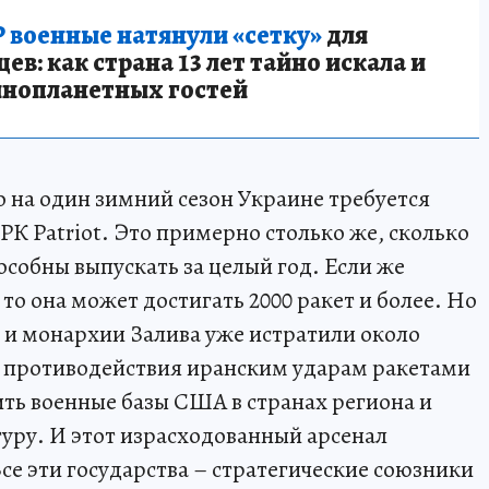
 военные натянули «сетку»
для
в: как страна 13 лет тайно искала и
инопланетных гостей
о на один зимний сезон Украине требуется
ЗРК Patriot. Это примерно столько же, сколько
собны выпускать за целый год. Если же
то она может достигать 2000 ракет и более. Но
 и монархии Залива уже истратили около
х противодействия иранским ударам ракетами
ть военные базы США в странах региона и
ру. И этот израсходованный арсенал
се эти государства – стратегические союзники