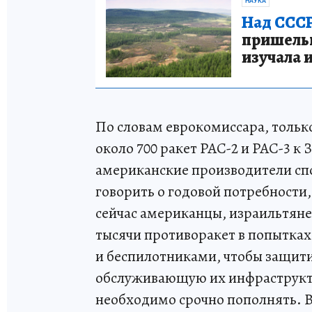
НАУКА
Над СССР
пришельце
изучала 
По словам еврокомиссара, тольк
около 700 ракет PAC-2 и PAC-3 к 
американские производители спо
говорить о годовой потребности, 
сейчас американцы, израильтяне
тысячи противоракет в попытка
и беспилотниками, чтобы защити
обслуживающую их инфраструкту
необходимо срочно пополнять. В