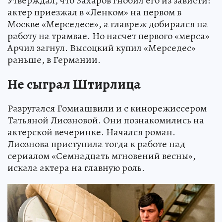
Утверждал, что Захаров гнобил его из зависти:
актер приезжал в «Ленком» на первом в
Москве «Мерседесе», а главреж добирался на
работу на трамвае. Но насчет первого «мерса»
Арчил загнул. Высоцкий купил «Мерседес»
раньше, в Германии.
Не сыграл Штирлица
Разругался Гомиашвили и с кинорежиссером
Татьяной Лиозновой. Они познакомились на
актерской вечеринке. Начался роман.
Лиознова приступила тогда к работе над
сериалом «Семнадцать мгновений весны»,
искала актера на главную роль.