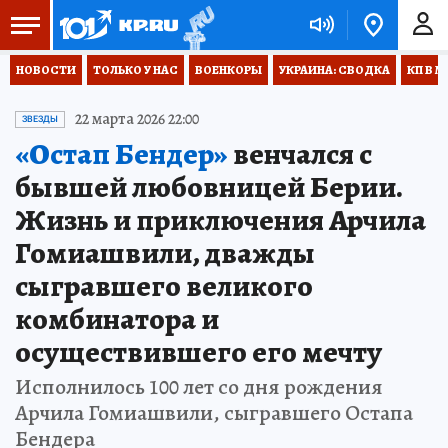
НОВОСТИ
ТОЛЬКО У НАС
ВОЕНКОРЫ
УКРАИНА: СВОДКА
КП В М
22 марта 2026 22:00
ЗВЕЗДЫ
«Остап Бендер»
венчался с
бывшей любовницей Берии.
Жизнь и приключения Арчила
Гомиашвили, дважды
сыгравшего великого
комбинатора и
осуществившего его мечту
Исполнилось 100 лет со дня рождения
Арчила Гомиашвили, сыгравшего Остапа
Бендера