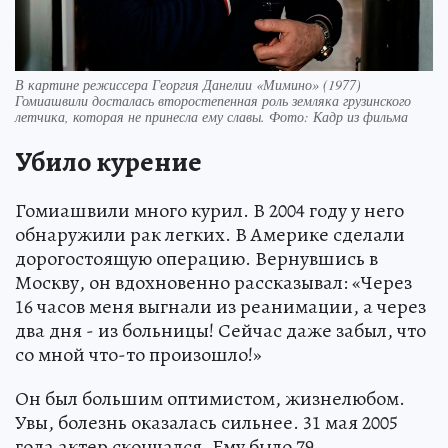
В картине режиссера Георгия Данелии «Мимино» (1977)
Гомиашвили досталась второстепенная роль земляка грузинского
летчика, которая не принесла ему славы. Фото: Кадр из фильма
Убило курение
Гомиашвили много курил. В 2004 году у него
обнаружили рак легких. В Америке сделали
дорогостоящую операцию. Вернувшись в
Москву, он вдохновенно рассказывал: «Через
16 часов меня выгнали из реанимации, а через
два дня - из больницы! Сейчас даже забыл, что
со мной что-то произошло!»
Он был большим оптимистом, жизнелюбом.
Увы, болезнь оказалась сильнее. 31 мая 2005
года актер скончался. Ему было 79.