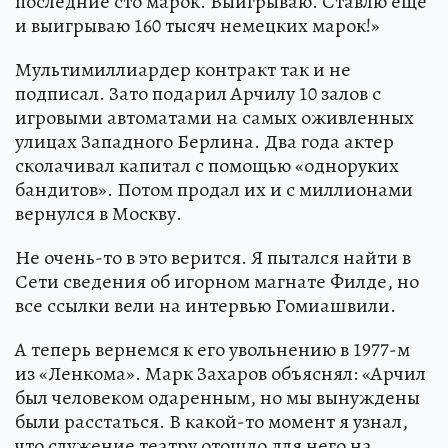
последние сто марок. Выигрываю. Ставлю еще
и выигрываю 160 тысяч немецких марок!»
Мультимиллиардер контракт так и не
подписал. Зато подарил Арчилу 10 залов с
игровыми автоматами на самых оживленных
улицах Западного Берлина. Два года актер
сколачивал капитал с помощью «одноруких
бандитов». Потом продал их и с миллионами
вернулся в Москву.
Не очень-то в это верится. Я пытался найти в
Сети сведения об игорном магнате Филде, но
все ссылки вели на интервью Гомиашвили.
А теперь вернемся к его увольнению в 1977-м
из «Ленкома». Марк Захаров объяснял: «Арчил
был человеком одаренным, но мы вынуждены
были расстаться. В какой-то момент я узнал,
что служение театру отошло для него на