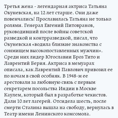
Третья жена - легендарная актриса Татьяна
Окуневская, на 12 лет старше. Они даже
повенчались! Прославилась Татьяна не только
ролями. Генерал Евгений Питовранов,
руководивший после войны советской
разведкой и контрразведкой, писал, что
Окуневская «водила близкие знакомства с
сонмищем высокопоставленных мужчин».
Среди них лидер Югославии Броз Тито и
Лаврентий Берия. Актриса в мемуарах
описала, как Лаврентий Павлович привозил ее
по ночам в свой особняк. В 1948-м ее
арестовали за любовную связь с первым
секретарем посольства Индии в Москве
Каулем, который был в разработке чекистов.
Дали 10 лет лагерей. Отсидела шесть, после
смерти Сталина вышла на свободу, вернулась в
Театр имени Ленинского комсомола.