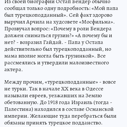
Из своей биографии Остап Бендер обычно
сообщал только одну подробность: «Мой папа
был турецкоподданный». Сей факт здорово
выручил Арчила на худсовете «Мосфильма».
Прозвучал вопрос: «Почему в роли Бендера
должен сниматься грузин?» «А почему бы и
нет? - возразил Гайдай. - Папа у Остапа
действительно был турецкоподданный, но
мама вполне могла быть грузинкой». Все
рассмеялись и утвердили малоизвестного
актера.
Между прочим, «турецкоподданные» - вовсе
не турки. Так в начале ХХ века в Одессе
называли евреев, уезжавших на Землю
обетованную. До 1918 года Израиль (тогда -
Палестина) находился в составе Османской
империи. Желающие туда перебраться были
обязаны принять турецкое подданство.