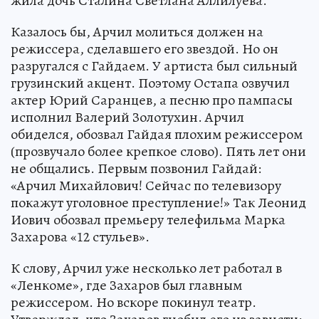
жила дочь Сталина Светлана Аллилуева.
Казалось бы, Арчил молиться должен на
режиссера, сделавшего его звездой. Но он
разругался с Гайдаем. У артиста был сильный
грузинский акцент. Поэтому Остапа озвучил
актер Юрий Саранцев, а песню про пампасы
исполнил Валерий Золотухин. Арчил
обиделся, обозвал Гайдая плохим режиссером
(прозвучало более крепкое слово). Пять лет они
не общались. Первым позвонил Гайдай:
«Арчил Михайлович! Сейчас по телевизору
покажут уголовное преступление!» Так Леонид
Иович обозвал премьеру телефильма Марка
Захарова «12 стульев».
К слову, Арчил уже несколько лет работал в
«Ленкоме», где Захаров был главным
режиссером. Но вскоре покинул театр.