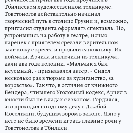
Тбилисском художественном техникуме.
Товстоногов действительно начинал
творческий путь в столице Грузии и, возможно,
пригласил студента оформлять спектакль. Но,
устроившись на работу в театре, ночью
паренек с приятелем срезали в зрительном
зале кожу с кресел и продали сапожнику. Их
поймали. Арчила исключили из техникума,
дали два года колонии. «Мальчик я был
неуемный, - признавался актер. - Сидел
несколько раз в тюрьме за хулиганство, за
воровство». Так что, в отличие от книжного
Бендера, чтившего Уголовный кодекс, Арчил в
юности был не в ладах с законом. Гордился,
что проходил по одному делу с Джабой
Иоселиани, будущим вором в законе. Явно у
него не было времени играть главные роли у
Товстоногова в Тбилиси.