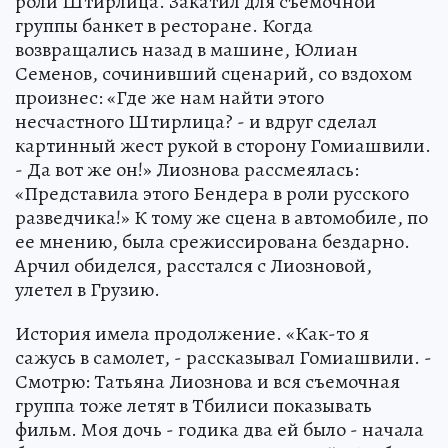
роли Штирлица. Закатил для съемочной
группы банкет в ресторане. Когда
возвращались назад в машине, Юлиан
Семенов, сочинивший сценарий, со вздохом
произнес: «Где же нам найти этого
несчастного Штирлица? - и вдруг сделал
картинный жест рукой в сторону Гомиашвили.
- Да вот же он!» Лиознова рассмеялась:
«Представила этого Бендера в роли русского
разведчика!» К тому же сцена в автомобиле, по
ее мнению, была срежиссирована бездарно.
Арчил обиделся, расстался с Лиозновой,
улетел в Грузию.
История имела продолжение. «Как-то я
сажусь в самолет, - рассказывал Гомиашвили. -
Смотрю: Татьяна Лиознова и вся съемочная
группа тоже летят в Тбилиси показывать
фильм. Моя дочь - годика два ей было - начала