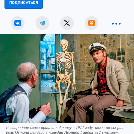
ПОДПИСАТЬСЯ
Всенародная слава пришла к Арчилу в 1971 году, когда он сыграл
роль Остапа Бендера в комедии Леонида Гайдая «12 стульев».