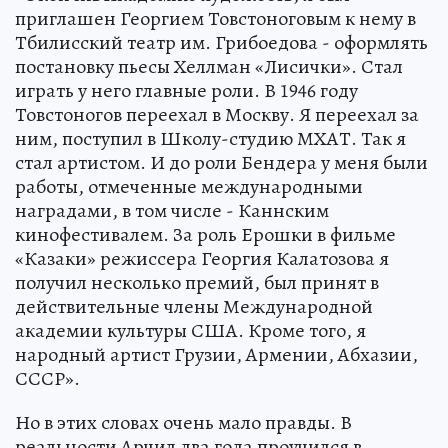
приглашен Георгием Товстоноговым к нему в
Тбилисский театр им. Грибоедова - оформлять
постановку пьесы Хеллман «Лисички». Стал
играть у него главные роли. В 1946 году
Товстоногов переехал в Москву. Я переехал за
ним, поступил в Школу-студию МХАТ. Так я
стал артистом. И до роли Бендера у меня были
работы, отмеченные международными
наградами, в том числе - Каннским
кинофестивалем. За роль Ерошки в фильме
«Казаки» режиссера Георгия Калатозова я
получил несколько премий, был принят в
действительные члены Международной
академии культуры США. Кроме того, я
народный артист Грузии, Армении, Абхазии,
СССР».
Но в этих словах очень мало правды. В
реальности Арчил два года проучился в