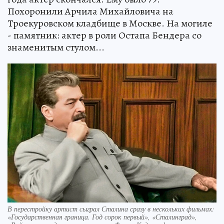
Похоронили Арчила Михайловича на
Троекуровском кладбище в Москве. На могиле
- памятник: актер в роли Остапа Бендера со
знаменитым стулом...
В перестройку артист сыграл Сталина сразу в нескольких фильмах:
«Государственная граница. Год сорок первый», «Сталинград»,