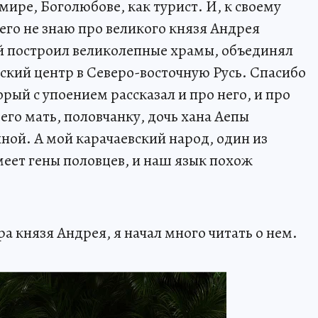
имире, Боголюбове, как турист. И, к своему
его не знаю про великого князя Андрея
й построил великолепные храмы, объединял
ский центр в Северо-восточную Русь. Спасибо
рый с упоением рассказал и про него, и про
его мать, половчанку, дочь хана Аепы
ной. А мой карачаевский народ, один из
еет гены половцев, и наш язык похож
а князя Андрея, я начал много читать о нем.