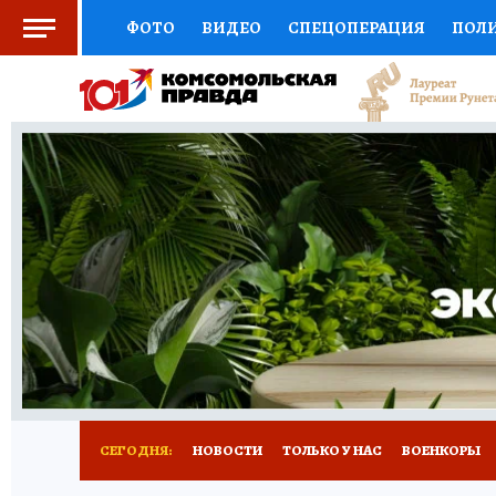
ФОТО
ВИДЕО
СПЕЦОПЕРАЦИЯ
ПОЛ
СОЦПОДДЕРЖКА
НАУКА
СПОРТ
КО
ВЫБОР ЭКСПЕРТОВ
ДОКТОР
ФИНАНС
КНИЖНАЯ ПОЛКА
ПРОГНОЗЫ НА СПОРТ
ПРЕСС-ЦЕНТР
НЕДВИЖИМОСТЬ
ТЕЛЕ
РАДИО КП
РЕКЛАМА
ТЕСТЫ
НОВОЕ 
СЕГОДНЯ:
НОВОСТИ
ТОЛЬКО У НАС
ВОЕНКОРЫ