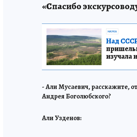
«Спасибо экскурсовод
НАУКА
Над СССР
пришельце
изучала 
- Али Мусаевич, расскажите, о
Андрея Боголюбского?
Али Узденов: