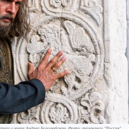
риал о князе Андрее Боголюбском. Фото: телеканал "Россия"