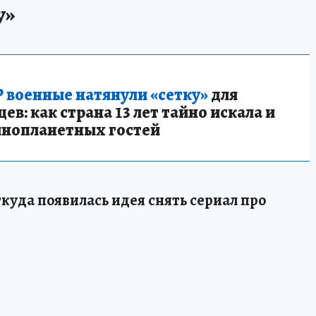
у»
 военные натянули «сетку»
для
в: как страна 13 лет тайно искала и
инопланетных гостей
ткуда появилась идея снять сериал про