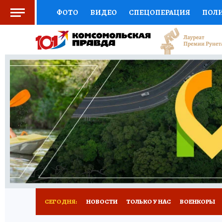
ФОТО
ВИДЕО
СПЕЦОПЕРАЦИЯ
ПОЛ
СОЦПОДДЕРЖКА
НАУКА
СПОРТ
КО
ВЫБОР ЭКСПЕРТОВ
ДОКТОР
ФИНАНС
КНИЖНАЯ ПОЛКА
ПРОГНОЗЫ НА СПОРТ
ПРЕСС-ЦЕНТР
НЕДВИЖИМОСТЬ
ТЕЛЕ
РАДИО КП
РЕКЛАМА
ТЕСТЫ
НОВОЕ 
СЕГОДНЯ:
НОВОСТИ
ТОЛЬКО У НАС
ВОЕНКОРЫ