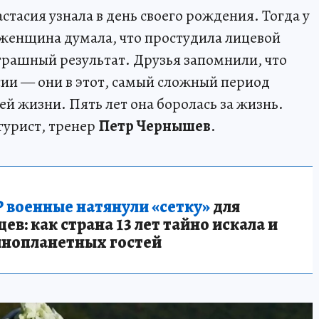
стасия узнала в день своего рождения. Тогда у
 женщина думала, что простудила лицевой
трашный результат. Друзья запомнили, что
сии — они в этот, самый сложный период
й жизни. Пять лет она боролась за жизнь.
урист, тренер
Петр Чернышев
.
 военные натянули «сетку»
для
в: как страна 13 лет тайно искала и
инопланетных гостей