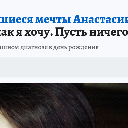
шиеся мечты Анастаси
ак я хочу. Пусть ничег
рашном диагнозе в день рождения