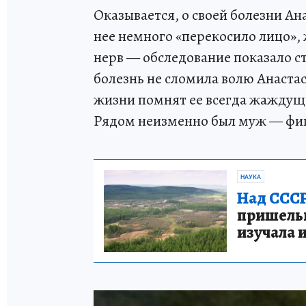
Оказывается, о своей болезни Ана
нее немного «перекосило лицо»,
нерв — обследование показало с
болезнь не сломила волю Анаста
жизни помнят ее всегда жаждуще
Рядом неизменно был муж — фиг
НАУКА
Над СССР
пришельце
изучала 