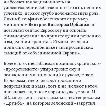
и абсолютная зацикленность на
удовлетворении собственного эго в нынешних
условиях, играют сугубо положительную роль.
Личный конфликт Зеленского с премьер-
министром
Венгрии Виктором Орбаном
не
позволяет сейчас Евросоюзу ни открыть
финансирование по принятому ими решению
о выделении кредита в 90 млрд. евро, ни
принять очередной пакет антироссийских
санкций от «объединенной Европы».
Более того, несгибаемая позиция украинского
«просроченного» упыря грозит ему и
осложнениями отношений с руководством
Евросоюза, где от экзальтированного
попрошайки и хама, хоть и не желают в этом
признаваться, также изрядно уже устали. И
бОльшая часть этого связана с нефтепроводом
«Дружба», на котором Зеленский «закрутил