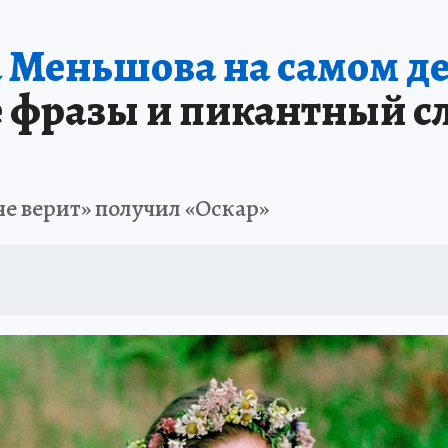
Меньшова на самом дел
е фразы и пикантный сл
не верит» получил «Оскар»