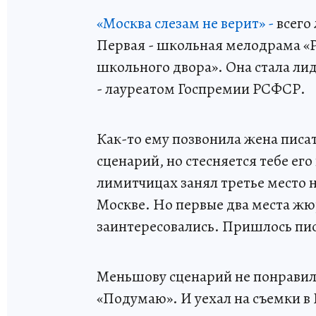
«Москва слезам не верит» -
всего
Первая - школьная мелодрама «
школьного двора». Она стала ли
- лауреатом Госпремии РСФСР.
Как-то ему позвонила жена писа
сценарий, но стесняется тебе ег
лимитчицах занял третье место н
Москве. Но первые два места жю
заинтересовались. Пришлось пис
Меньшову сценарий не понравился
«Подумаю». И уехал на съемки в 