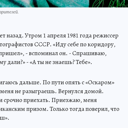
зрителей.
ет назад. Утром 1 апреля 1981 года режиссер
тографистов СССР. «Иду себе по коридору,
 пришел», - вспоминал он. - Спрашиваю,
му дали?» - «А ты не знаешь? Тебе».
гаюсь дальше. По пути опять с «Оскаром»
а меня не разыграешь. Вернулся домой.
и срочно приехать. Приезжаю, меня
канским призом. Только тогда поверил, что
ыш».