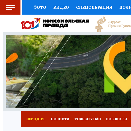
ФОТО
ВИДЕО
СПЕЦОПЕРАЦИЯ
ПОЛ
СОЦПОДДЕРЖКА
НАУКА
СПОРТ
КО
ВЫБОР ЭКСПЕРТОВ
ДОКТОР
ФИНАНС
КНИЖНАЯ ПОЛКА
ПРОГНОЗЫ НА СПОРТ
ПРЕСС-ЦЕНТР
НЕДВИЖИМОСТЬ
ТЕЛЕ
РАДИО КП
РЕКЛАМА
ТЕСТЫ
НОВОЕ 
СЕГОДНЯ:
НОВОСТИ
ТОЛЬКО У НАС
ВОЕНКОРЫ