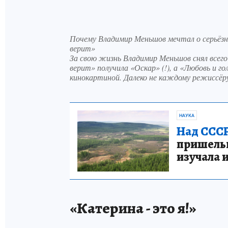
Почему Владимир Меньшов мечтал о серьёзно
верит»
За свою жизнь Владимир Меньшов снял всег
верит» получила «Оскар» (!), а «Любовь и 
кинокартиной. Далеко не каждому режиссёру
НАУКА
Над СССР
пришельце
изучала 
«Катерина - это я!»