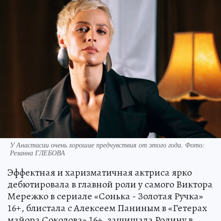
У Анастасии очень хорошие предчувствия от этого года. Фото:
Резанна ГЛЕБОВА
Эффектная и харизматичная актриса ярко
дебютировала в главной роли у самого Виктора
Мережко в сериале «Сонька - Золотая Ручка»
16+, блистала с Алексеем Паниным в «Гетерах
майора Соколова» 16+, защищала Родину в