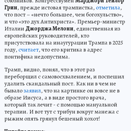
союзников. Конгрессвумен
Марджори Тейлор
Грин
, прежде истовая трампистка,
отметила
,
что пост – «нечто большее, чем богохульство»,
и что «это дух Антихриста». Премьер-министр
Италии
Джорджа Мелони
, единственная из
европейских руководителей, кто
присутствовала на инаугурации Трампа в 2025
году,
считает
, что его критика в адрес
понтифика недопустима.
Трамп, видно, понял, что в этот раз
переборщил с самовосхвалением, и поспешил
удалить скандальный пост. Как ни в чем не
бывало
заявил
, что на картинке он вовсе не в
образе Иисуса, а в виде простого врача,
который так лечит - с помощью мануальной
терапии. И вот тут с трибун вокруг манежа с
рыжим опять грянул бешеный хохот!