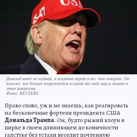
Дональд вовсе не шутит, а искренне верит в то, что говорит. Он,
похоже, все больше погружается в какой-то свой мир и живет в
этом зазеркалье
Фото:
REUTERS.
Право слово, уж и не знаешь, как реагировать
на бесконечные фортели президента США
Дональда Трампа
. Он, будто рыжий клоун в
цирке в своем длиннющем до комичности
галстуке без устали веселит почтенную