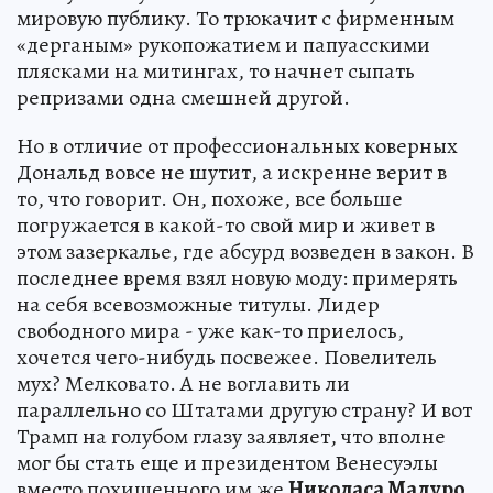
мировую публику. То трюкачит с фирменным
«дерганым» рукопожатием и папуасскими
плясками на митингах, то начнет сыпать
репризами одна смешней другой.
Но в отличие от профессиональных коверных
Дональд вовсе не шутит, а искренне верит в
то, что говорит. Он, похоже, все больше
погружается в какой-то свой мир и живет в
этом зазеркалье, где абсурд возведен в закон. В
последнее время взял новую моду: примерять
на себя всевозможные титулы. Лидер
свободного мира - уже как-то приелось,
хочется чего-нибудь посвежее. Повелитель
мух? Мелковато. А не воглавить ли
параллельно со Штатами другую страну? И вот
Трамп на голубом глазу заявляет, что вполне
мог бы стать еще и президентом Венесуэлы
вместо похищенного им же
Николаса Мадуро
.