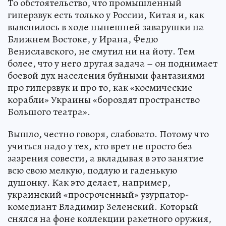
То обстоятельство, что промышленный
гиперзвук есть только у России, Китая и, как
выяснилось в ходе нынешней заварушки на
Ближнем Востоке, у Ирана, Федю
Вениславского, не смутил ни на йоту. Тем
более, что у него другая задача – он поднимает
боевой дух населения буйными фантазиями
про гиперзвук и про то, как «космические
корабли» Украины «бороздят пространство
Большого театра».
Вышло, честно говоря, слабовато. Потому что
учиться надо у тех, кто врет не просто без
зазрения совести, а вкладывая в это занятие
всю свою мелкую, подлую и гаденькую
душонку. Как это делает, например,
украинский «просроченный» узурпатор-
комедиант Владимир Зеленский. Который
снялся на фоне коллекции ракетного оружия,