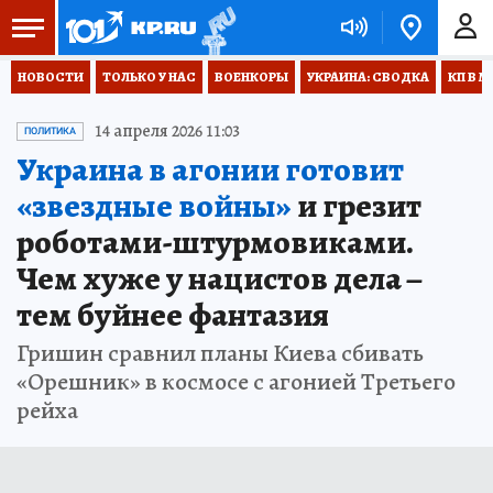
НОВОСТИ
ТОЛЬКО У НАС
ВОЕНКОРЫ
УКРАИНА: СВОДКА
КП В М
14 апреля 2026 11:03
ПОЛИТИКА
Украина в агонии готовит
«звездные войны»
и грезит
роботами-штурмовиками.
Чем хуже у нацистов дела –
тем буйнее фантазия
Гришин сравнил планы Киева сбивать
«Орешник» в космосе с агонией Третьего
рейха