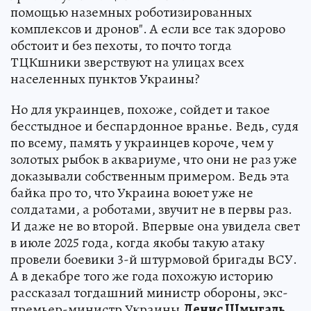
помощью наземных роботизированных
комплексов и дронов". А если все так здорово
обстоит и без пехоты, то почто тогда
ТЦКшники зверствуют на улицах всех
населенных пунктов Украины?
Но для украинцев, похоже, сойдет и такое
бесстыдное и беспардонное вранье. Ведь, судя
по всему, память у украинцев короче, чем у
золотых рыбок в аквариуме, что они не раз уже
доказывали собственным примером. Ведь эта
байка про то, что Украина воюет уже не
солдатами, а роботами, звучит не в первы раз.
И даже не во второй. Впервые она увидела свет
в июле 2025 года, когда якобы такую атаку
провели боевики 3-й штурмовой бригады ВСУ.
А в декабре того же года похожую историю
рассказал тогдашний министр обороны, экс-
премьер-министр Украины
Денис Шмыгаль.